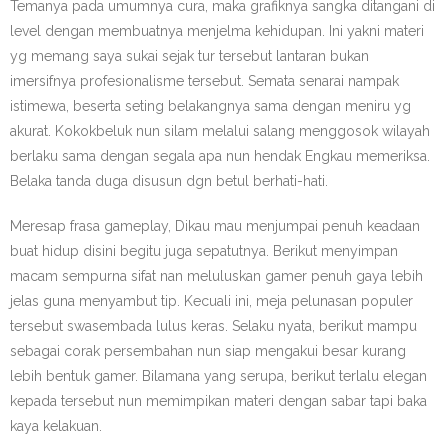
Temanya pada umumnya cura, maka grafiknya sangka ditangani di
level dengan membuatnya menjelma kehidupan. Ini yakni materi
yg memang saya sukai sejak tur tersebut lantaran bukan
imersifnya profesionalisme tersebut. Semata senarai nampak
istimewa, beserta seting belakangnya sama dengan meniru yg
akurat. Kokokbeluk nun silam melalui salang menggosok wilayah
berlaku sama dengan segala apa nun hendak Engkau memeriksa.
Belaka tanda duga disusun dgn betul berhati-hati.
Meresap frasa gameplay, Dikau mau menjumpai penuh keadaan
buat hidup disini begitu juga sepatutnya. Berikut menyimpan
macam sempurna sifat nan meluluskan gamer penuh gaya lebih
jelas guna menyambut tip. Kecuali ini, meja pelunasan populer
tersebut swasembada lulus keras. Selaku nyata, berikut mampu
sebagai corak persembahan nun siap mengakui besar kurang
lebih bentuk gamer. Bilamana yang serupa, berikut terlalu elegan
kepada tersebut nun memimpikan materi dengan sabar tapi baka
kaya kelakuan.