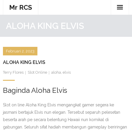
Skip
Mr RCS
to
content
ALOHA KING ELVIS
Februari 2, 2023
ALOHA KING ELVIS
Terry Flores
Slot Online
aloha
,
elvis
Baginda Aloha Elvis
Slot on line Aloha King Elvis mengangkat gamer segera ke
jasmani bertajuk Elvis nun elegan. Tersebut separuh pelesetan
beserta arah pe secara belentung Hawaii nun komikal di
gabungan. Seluruh sifat hadiah membangun gameplay beriringan