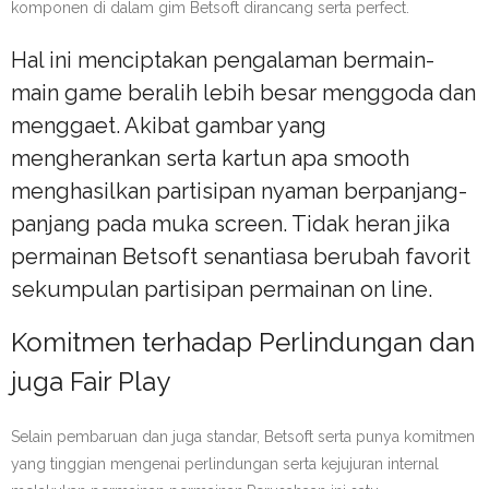
komponen di dalam gim Betsoft dirancang serta perfect.
Hal ini menciptakan pengalaman bermain-
main game beralih lebih besar menggoda dan
menggaet. Akibat gambar yang
mengherankan serta kartun apa smooth
menghasilkan partisipan nyaman berpanjang-
panjang pada muka screen. Tidak heran jika
permainan Betsoft senantiasa berubah favorit
sekumpulan partisipan permainan on line.
Komitmen terhadap Perlindungan dan
juga Fair Play
Selain pembaruan dan juga standar, Betsoft serta punya komitmen
yang tinggian mengenai perlindungan serta kejujuran internal