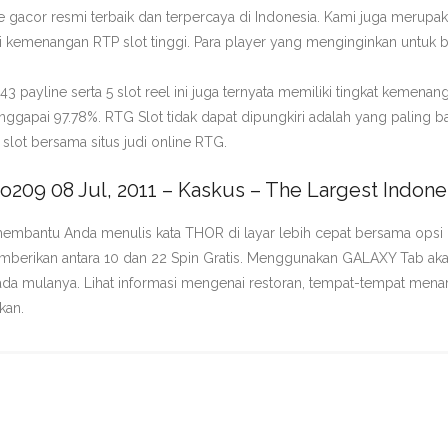
 gacor resmi terbaik dan terpercaya di Indonesia. Kami juga merupa
lai kemenangan RTP slot tinggi. Para player yang menginginkan untu
yline serta 5 slot reel ini juga ternyata memiliki tingkat kemenangan
nggapai 97.78%. RTG Slot tidak dapat dipungkiri adalah yang paling 
 slot bersama situs judi online RTG.
no209 08 Jul, 2011 – Kaskus – The Largest Ind
a membantu Anda menulis kata THOR di layar lebih cepat bersama opsi B
emberikan antara 10 dan 22 Spin Gratis. Menggunakan GALAXY Tab ak
ada mulanya. Lihat informasi mengenai restoran, tempat-tempat mena
kan.