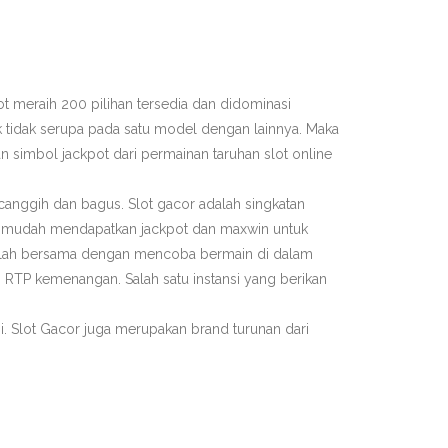
lot meraih 200 pilihan tersedia dan didominasi
 tidak serupa pada satu model dengan lainnya. Maka
simbol jackpot dari permainan taruhan slot online
canggih dan bagus. Slot gacor adalah singkatan
ap mudah mendapatkan jackpot dan maxwin untuk
adalah bersama dengan mencoba bermain di dalam
i RTP kemenangan. Salah satu instansi yang berikan
gi. Slot Gacor juga merupakan brand turunan dari