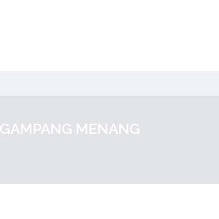
NI GAMPANG MENANG