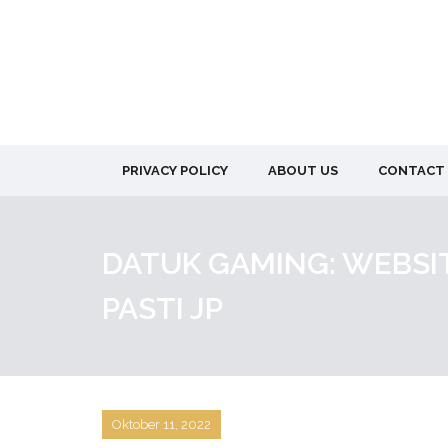
Skip
to
content
PRIVACY POLICY
ABOUT US
CONTACT
DATUK GAMING: WEBSI
PASTI JP
Oktober 11, 2022