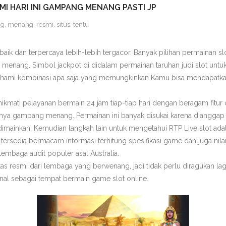
I HARI INI GAMPANG MENANG PASTI JP
ng
,
menang
,
resmi
,
situs
,
tentu
 baik dan terpercaya lebih-lebih tergacor. Banyak pilihan permainan s
enang. Simbol jackpot di didalam permainan taruhan judi slot untuk
pahami kombinasi apa saja yang memungkinkan Kamu bisa mendapatkan 
ikmati pelayanan bermain 24 jam tiap-tiap hari dengan beragam fitur 
tinya gampang menang. Permainan ini banyak disukai karena diangg
dimainkan. Kemudian langkah lain untuk mengetahui RTP Live slot 
ersedia bermacam informasi terhitung spesifikasi game dan juga nila
lembaga audit populer asal Australia.
litas resmi dari lembaga yang berwenang, jadi tidak perlu diragukan la
kenal sebagai tempat bermain game slot online.