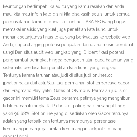
keuntungan berlimpah. Kalau itu yang kamu rasakan dan anda
mau, kita mau infoin kalo disini kita bisa kasih solusi untuk semua
permasalahan kamu di dunia slot online. JASA SEOyang bagus
memakai analisis yang kuat juga penelitian kata kunci untuk
menarik selanjutnya lintas lokal yang berkwalitas ke website web
Anda, supercharging potensi penjualan dan usaha mesin pembuat
uang! Dari situs audit web lengkap yang ID identifikasi potensi
penghambat peringkat hingga pengoptimalan pada halaman yang
sistematis berdasarkan penelitian kata kunci yang lengkap.
Tentunya karena taruhan atau judi di situs judi onlineslot
jpnationpakai duit asli. Satu lagi permainan slot terpercaya gacor
dari Pragmatic Play, yakni Gates of Olympus. Permaian judi slot
gacor ini memiliki tema Zeus bersama petirnya yang menghibur,
tidak cuman itu angka RTP dari slot paling baik ini sangat tinggi
yakni 96.68%. Slot online yang di sediakan oleh Gacor tentunya
adalah yang terbaik dan tentunya mempunyai persentase
kemenangan dan juga jumlah kemenangan jackpot slot yang
sangat tinggi.