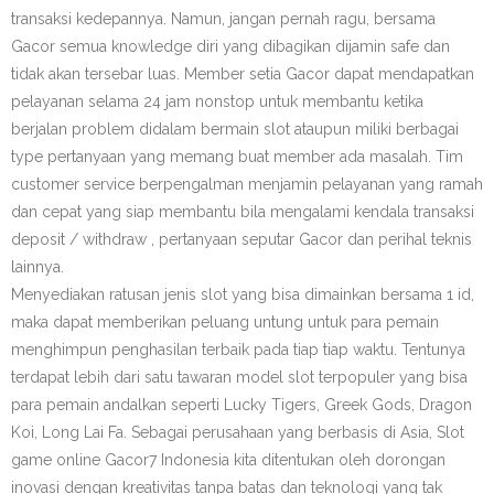
transaksi kedepannya. Namun, jangan pernah ragu, bersama
Gacor semua knowledge diri yang dibagikan dijamin safe dan
tidak akan tersebar luas. Member setia Gacor dapat mendapatkan
pelayanan selama 24 jam nonstop untuk membantu ketika
berjalan problem didalam bermain slot ataupun miliki berbagai
type pertanyaan yang memang buat member ada masalah. Tim
customer service berpengalman menjamin pelayanan yang ramah
dan cepat yang siap membantu bila mengalami kendala transaksi
deposit / withdraw , pertanyaan seputar Gacor dan perihal teknis
lainnya.
Menyediakan ratusan jenis slot yang bisa dimainkan bersama 1 id,
maka dapat memberikan peluang untung untuk para pemain
menghimpun penghasilan terbaik pada tiap tiap waktu. Tentunya
terdapat lebih dari satu tawaran model slot terpopuler yang bisa
para pemain andalkan seperti Lucky Tigers, Greek Gods, Dragon
Koi, Long Lai Fa. Sebagai perusahaan yang berbasis di Asia, Slot
game online Gacor7 Indonesia kita ditentukan oleh dorongan
inovasi dengan kreativitas tanpa batas dan teknologi yang tak