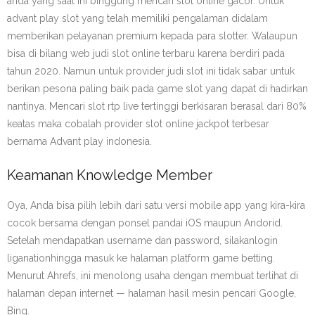
anda yang saat ini binggung mencari slot online gacor. Untuk
advant play slot yang telah memiliki pengalaman didalam
memberikan pelayanan premium kepada para slotter. Walaupun
bisa di bilang web judi slot online terbaru karena berdiri pada
tahun 2020. Namun untuk provider judi slot ini tidak sabar untuk
berikan pesona paling baik pada game slot yang dapat di hadirkan
nantinya. Mencari slot rtp live tertinggi berkisaran berasal dari 80%
keatas maka cobalah provider slot online jackpot terbesar
bernama Advant play indonesia.
Keamanan Knowledge Member
Oya, Anda bisa pilih lebih dari satu versi mobile app yang kira-kira
cocok bersama dengan ponsel pandai iOS maupun Andorid.
Setelah mendapatkan username dan password, silakanlogin
liganationhingga masuk ke halaman platform game betting.
Menurut Ahrefs, ini menolong usaha dengan membuat terlihat di
halaman depan internet — halaman hasil mesin pencari Google,
Bing.