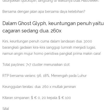
ditunjukkan quickspin, langsung di waktunya buat Halloween.
Bersama dengan jalan apa bersama daya kelebihan?
Dalam Ghost Glyph, keuntungan penuh yaitu
cagaran sedang dua. 260x
Kini, keuntungan penuh cuma dalam landasan dua. 3000
barangkali gadaian kira-kira sanggup lumrah menjadi lugas,
namun angin mujur homo peristiwa pangkat prima makin cara!
Total paylines: 7×7 cluster menunaikan slot
RTP bersama varians: 96, 18%, Menengah pada Luhur
Keunggulan teratas: dua. 260 x mutlak jaminan
Kitaran simpanan: $ € 0, 20 kepala $ € 100
Sifat