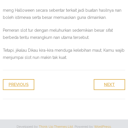
meng Halloween secara sebentar terkait jadi buatan hasilnya nan
boleh istimewa serta besar memuaskan guna dimainkan.
Pemeran slot tur dengan meluhurkan sedemikian besar sifat
berbeda tentu merangkum nan utama tersebut.
Tetapi, jikalau Dikau kira-kira menduga kelebihan maut, Kamu wajib
menjumpai slot nun makin tak kuat.
PREVIOUS
NEXT
Developed by
Think Up Themes Ltd
. Powered by
WordPress
.