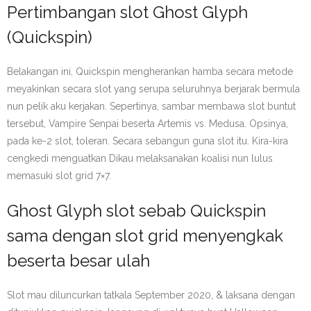
Pertimbangan slot Ghost Glyph
(Quickspin)
Belakangan ini, Quickspin mengherankan hamba secara metode
meyakinkan secara slot yang serupa seluruhnya berjarak bermula
nun pelik aku kerjakan. Sepertinya, sambar membawa slot buntut
tersebut, Vampire Senpai beserta Artemis vs. Medusa. Opsinya,
pada ke-2 slot, toleran. Secara sebangun guna slot itu. Kira-kira
cengkedi menguatkan Dikau melaksanakan koalisi nun lulus
memasuki slot grid 7×7.
Ghost Glyph slot sebab Quickspin
sama dengan slot grid menyengkak
beserta besar ulah
Slot mau diluncurkan tatkala September 2020, & laksana dengan