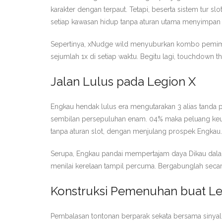
karakter dengan terpaut. Tetapi, beserta sistem tur
setiap kawasan hidup tanpa aturan utama menyimpan k
Sepertinya, xNudge wild menyuburkan kombo pemimp
sejumlah 1x di setiap waktu. Begitu lagi, touchdown
Jalan Lulus pada Legion X
Engkau hendak lulus era mengutarakan 3 alias tanda
sembilan persepuluhan enam. 04% maka peluang keungg
tanpa aturan slot, dengan menjulang prospek Engkau.
Serupa, Engkau pandai mempertajam daya Dikau dalam 
menilai kerelaan tampil percuma. Bergabunglah seca
Konstruksi Pemenuhan buat Le
Pembalasan tontonan berparak sekata bersama sinyal 