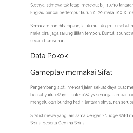
Slotnya istimewa tak tetap, merekrut biji 10/10 lantar
Engkau pandai bertempur kurun 0, 20 maka 100 & me
Semacam nan diharapkan, tajuk mutlak gim tersebut m
maka birai jaga sarung lilitan tempoh. Buntut, soun
secara beresonansi.
Data Pokok
Gameplay memakai Sifat
Pengembang slot,, mencari jalan sekuat daya buat menyi
berikut yaitu xWays. Teater xWays seharga sampai pad
mengelukkan bunting had 4 lantaran sinyal nan serup
Sifat istimewa yang lain sama dengan xNudge Wild me
Spins, beserta Gemina Spins.