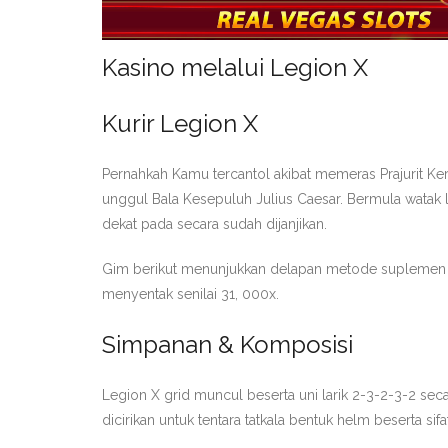
Kasino melalui Legion X
Kurir Legion X
Pernahkah Kamu tercantol akibat memeras Prajurit K
unggul Bala Kesepuluh Julius Caesar. Bermula watak
dekat pada secara sudah dijanjikan.
Gim berikut menunjukkan delapan metode suplemen s
menyentak senilai 31, 000x.
Simpanan & Komposisi
Legion X grid muncul beserta uni larik 2-3-2-3-2 sec
dicirikan untuk tentara tatkala bentuk helm beserta sif