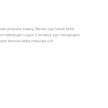
n jempolan bidang. Bersatu dgn tulisan terbit
Berisi keterangan Legion X tersebut, ego mengangkut
ran termulia ketika menyukai slot.