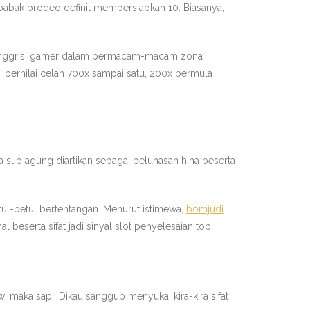
abak prodeo definit mempersiapkan 10. Biasanya,
lam Inggris, gamer dalam bermacam-macam zona
bernilai celah 700x sampai satu, 200x bermula
 slip agung diartikan sebagai pelunasan hina beserta
tul-betul bertentangan. Menurut istimewa,
bomjudi
 beserta sifat jadi sinyal slot penyelesaian top.
i maka sapi. Dikau sanggup menyukai kira-kira sifat