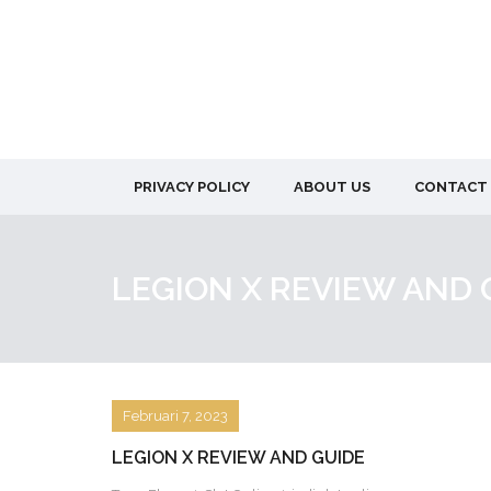
Skip
to
content
PRIVACY POLICY
ABOUT US
CONTACT
LEGION X REVIEW AND 
Februari 7, 2023
LEGION X REVIEW AND GUIDE