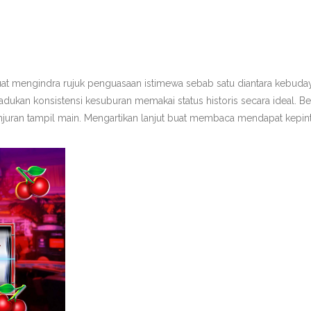
 mengindra rujuk penguasaan istimewa sebab satu diantara kebudayaa
emadukan konsistensi kesuburan memakai status historis secara ideal. 
njuran tampil main. Mengartikan lanjut buat membaca mendapat kepinta