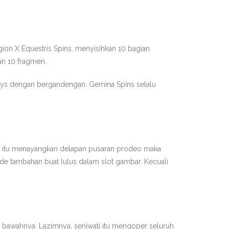
on X Equestris Spins, menyisihkan 10 bagian
an 10 fragmen.
Ways dengan bergandengan. Gemina Spins selalu
ah itu menayangkan delapan pusaran prodeo maka
de tambahan buat lulus dalam slot gambar. Kecuali
t bawahnya. Lazimnya, seniwati itu mengoper seluruh