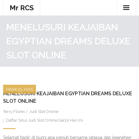
Skip
Mr RCS
to
content
MENELUSURI KEAJAIBAN
EGYPTIAN DREAMS DELUXE
SLOT ONLINE
Maret 13, 2025
MENELUSURI KEAJAIBAN EGYPTIAN DREAMS DELUXE
SLOT ONLINE
Terry Flores
Judi Slot Online
Daftar Situs Judi Slot Online Gacor Hari Ini
Selamat hadir di bumi apa penuh bersama rahasia dan keanehan