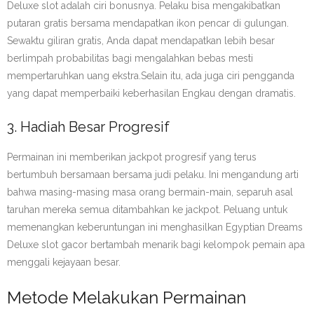
Deluxe slot adalah ciri bonusnya. Pelaku bisa mengakibatkan
putaran gratis bersama mendapatkan ikon pencar di gulungan.
Sewaktu giliran gratis, Anda dapat mendapatkan lebih besar
berlimpah probabilitas bagi mengalahkan bebas mesti
mempertaruhkan uang ekstra.Selain itu, ada juga ciri pengganda
yang dapat memperbaiki keberhasilan Engkau dengan dramatis.
3. Hadiah Besar Progresif
Permainan ini memberikan jackpot progresif yang terus
bertumbuh bersamaan bersama judi pelaku. Ini mengandung arti
bahwa masing-masing masa orang bermain-main, separuh asal
taruhan mereka semua ditambahkan ke jackpot. Peluang untuk
memenangkan keberuntungan ini menghasilkan Egyptian Dreams
Deluxe slot gacor bertambah menarik bagi kelompok pemain apa
menggali kejayaan besar.
Metode Melakukan Permainan