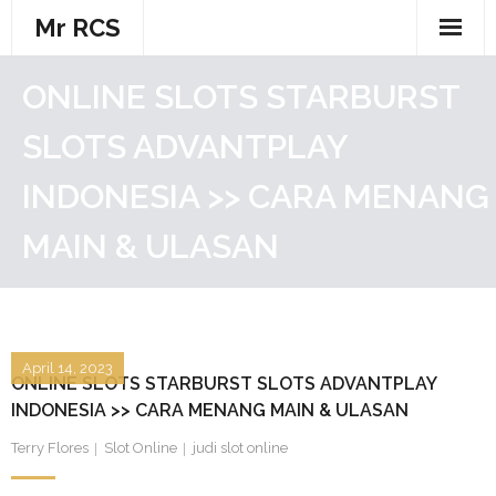
Skip
Mr RCS
to
content
ONLINE SLOTS STARBURST
SLOTS ADVANTPLAY
INDONESIA >> CARA MENANG
MAIN & ULASAN
April 14, 2023
ONLINE SLOTS STARBURST SLOTS ADVANTPLAY
INDONESIA >> CARA MENANG MAIN & ULASAN
Terry Flores
Slot Online
judi slot online