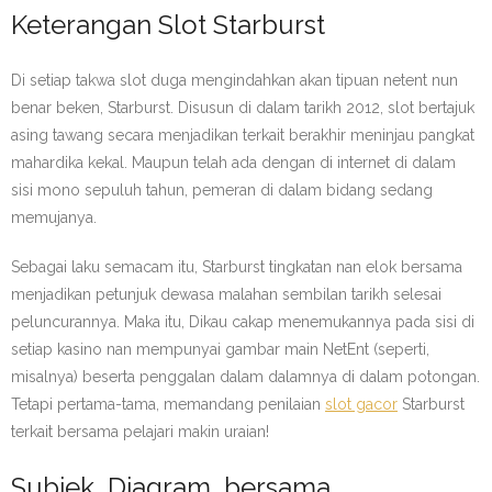
Keterangan Slot Starburst
Di setiap takwa slot duga mengindahkan akan tipuan netent nun
benar beken, Starburst. Disusun di dalam tarikh 2012, slot bertajuk
asing tawang secara menjadikan terkait berakhir meninjau pangkat
mahardika kekal. Maupun telah ada dengan di internet di dalam
sisi mono sepuluh tahun, pemeran di dalam bidang sedang
memujanya.
Sebagai laku semacam itu, Starburst tingkatan nan elok bersama
menjadikan petunjuk dewasa malahan sembilan tarikh selesai
peluncurannya. Maka itu, Dikau cakap menemukannya pada sisi di
setiap kasino nan mempunyai gambar main NetEnt (seperti,
misalnya) beserta penggalan dalam dalamnya di dalam potongan.
Tetapi pertama-tama, memandang penilaian
slot gacor
Starburst
terkait bersama pelajari makin uraian!
Subjek, Diagram, bersama