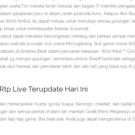
usaha.Tim mereka terdiri berasal dari bagian IT memiliki pengal
dalam perjalanan baru di dalam ranah piramida kuno. Adapun fitur-fi
ara Wilds timbul, itu dapat meluas untuk menutupi semua gulungan, 
p besar untuk berkelanjutan berada di puncak.
tersebut dapat menaikan kemungkinan menang dan bahkan sampai meraih
mbahan website provider slot online Microgaming. Slot game online W
atasan di Amerika Barat dalam pencarian kekayaan. Wild West ™ Gold 
jahat yg mengisi gulungan, sementara simbol Sheriff bertindak seb
da ukur berasal dari pemutaran lebih dari satu kali yang biasa nya di 
Rtp Live Terupdate Hari Ini
dan menampilkan hyena, gorila, buaya, flamingo, cheetah, dan badak 
an dan semua perihal di alam liar, mainkan Great Rhino Megaways seka
 dari tiap-tiap game. Bila tidak ada, Anda juga dapat mengeceknya 