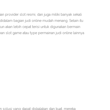
 provider slot resmi, dan juga miliki banyak sekali
 didalam bagian judi online mudah menang. Selain itu
n akan lebih cepat terisi untuk digunakan bermain
an slot game atau type permainan judi online lainnya
n solusi yang dapat diskalakan dan kuat, mereka