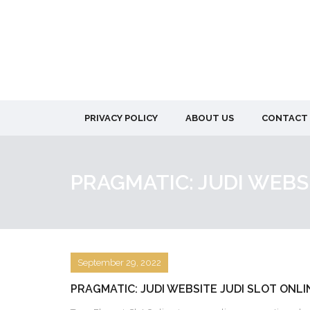
Skip
to
content
PRIVACY POLICY
ABOUT US
CONTACT
PRAGMATIC: JUDI WEBS
September 29, 2022
PRAGMATIC: JUDI WEBSITE JUDI SLOT ONL