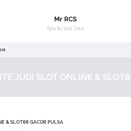
Mr RCS
Apa Itu Slot Zeus
 US
ITE JUDI SLOT ONLINE & SLOT
INE & SLOT88 GACOR PULSA