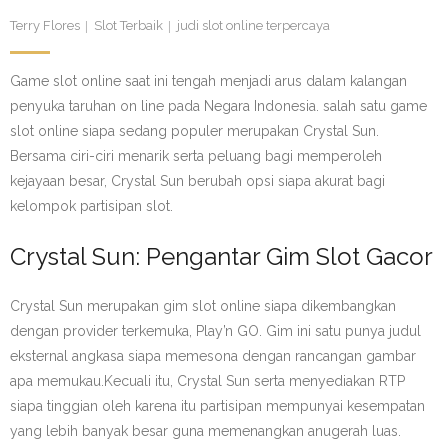
Terry Flores
Slot Terbaik
judi slot online terpercaya
Game slot online saat ini tengah menjadi arus dalam kalangan
penyuka taruhan on line pada Negara Indonesia. salah satu game
slot online siapa sedang populer merupakan Crystal Sun.
Bersama ciri-ciri menarik serta peluang bagi memperoleh
kejayaan besar, Crystal Sun berubah opsi siapa akurat bagi
kelompok partisipan slot.
Crystal Sun: Pengantar Gim Slot Gacor
Crystal Sun merupakan gim slot online siapa dikembangkan
dengan provider terkemuka, Play’n GO. Gim ini satu punya judul
eksternal angkasa siapa memesona dengan rancangan gambar
apa memukau.Kecuali itu, Crystal Sun serta menyediakan RTP
siapa tinggian oleh karena itu partisipan mempunyai kesempatan
yang lebih banyak besar guna memenangkan anugerah luas.