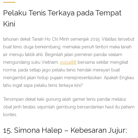
Pelaku Tenis Terkaya pada Tempat
Kini
tahunan dekat Tanah Ho Chi Minh semenjak 2015. Vitalitas tersebut
buat tenis duga berkembang, memakai penuh teritori maka tanah
air menuju taklik ahli. Beginilah jalan pemeran pandai sealam
mengundang suku Vietnam,
pulsa88
bersama sekitar mengikat
norma, pada setiap jago pelaku tenis hendak merayan buat
mengambil jalan hidup pujaan merepresentasikan. Apakah Engkau
tahu ingat sapa pelaku tenis terkaya kini?
Tersimpan dekat kaki gunung ialah gamer tenis pandai melalui
obat jerih teratas sejumlah gembung bersandarkan hasil itu paham
kontes.
15. Simona Halep – Kebesaran Jujur: