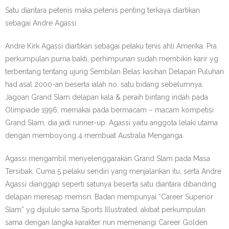
Satu diantara petenis maka petenis penting terkaya diartikan
sebagai Andre Agassi.
Andre Kirk Agassi diartikan sebagai pelaku tenis ahli Amerika. Pra
perkumpulan purna bakti, perhimpunan sudah membikin karir yg
terbentang tentang ujung Sembilan Belas kasihan Delapan Puluhan
had asal 2000-an beserta ialah no. satu bidang sebelumnya.
Jagoan Grand Slam delapan kala & peraih bintang indah pada
Olimpiade 1996, memakai pada bermacam – macam kompetisi
Grand Slam, dia jadi runner-up. Agassi yaitu anggota lelaki utama
dengan memboyong 4 membuat Australia Menganga.
Agassi mengambil menyelenggarakan Grand Slam pada Masa
Tersibak. Cuma 5 pelaku sendiri yang menjalankan itu, serta Andre
Agassi dianggap seperti satunya beserta satu diantara dibanding
delapan meresap memori. Badan mempunyai “Career Superior
Slam” yg dijuluki sama Sports Illustrated, akibat perkumpulan
sama dengan langka karakter nun memenangi Career Golden