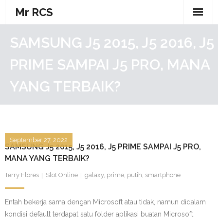
Skip
Mr RCS
to
content
SAMSUNG J5 2015, J5 2016, J5
PRIME SAMPAI J5 PRO, MANA
YANG TERBAIK?
September 27, 2022
SAMSUNG J5 2015, J5 2016, J5 PRIME SAMPAI J5 PRO,
MANA YANG TERBAIK?
Terry Flores
Slot Online
galaxy
,
prime
,
putih
,
smartphone
Entah bekerja sama dengan Microsoft atau tidak, namun didalam
kondisi default terdapat satu folder aplikasi buatan Microsoft