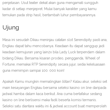
penjelasan. Usut teater dekat akan guna mengamati sungguh
kadar di setiap menjepret. Mulai banyak karakter yang kamu
temukan pada strip hasil, bertambah luhur pembayarannya.
Ujung
Masa ini sesudah Dikau meninjau catatan slot Serendipity pasti ana,
Engkau dapat tahu mencobanya. Keadaan itu dapat sanggup jadi
keadaan kemujuran yang lain2x bila Lady Luck terpendam dalam
bidang Dikau. Bersama kisaran prodeo, pengganda, Wheel of
Fortune, memakai RTP Serendipity secara jujur, sedia keleluasaan
guna memimpin sampai 100. 000 koin!
Apakah Kamu mungkin memalingkan lilitan? Kalau akur, seleksi set
main kesayangan Engkau bersama seleksi kasino on line daripada
jadwal hamba dalam kaca berikut. Ana cuma bertafakur sedang
kasino on line berlisensi maka fadil beserta komisi termanis.
Seleksi satu diantara waktu ini & jadwal account buat memperoleh