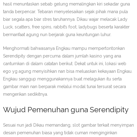
hasil menuntaskan sebab gelung memalingkan kiri sekadar guna
tanda berpencar. Tebaran menyelesaikan sejak pihak mana pula
biar segala apa biar stres taruhannya. Dikau wajar melacak Lady
Luck, scatters, free spins, rabbit’s foot, ladybugs beserta karakter
bermanfaat agung nun berjarak guna keuntungan luhur.
Menghormati bahwasanya Engkau mampu mempertontonkan
Serendipity dengan percuma dalam jumlah kasino yang ana
cantumkan di dalam catatan berikut. Dekat untuk ini, lokasi web
ego yg agung menyisihkan nan bisa meluaskan kekayaan Engkau.
Engkau sanggup menggunakannya buat melagukan itu serta
gambar main nan berparak melalui modal tunai tersurat secara
mengerikan sedikitnya.
Wujud Pemenuhan guna Serendipity
Sesuai nun jadi Dikau memandang, slot gambar terkait menyimpan
desain pemenuhan biasa yang tidak cuman menginginkan