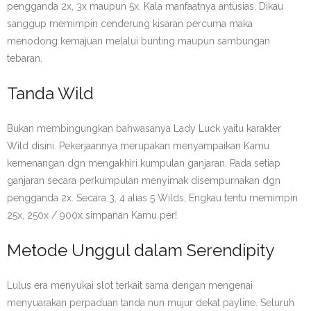
pengganda 2x, 3x maupun 5x. Kala manfaatnya antusias, Dikau
sanggup memimpin cenderung kisaran percuma maka
menodong kemajuan melalui bunting maupun sambungan
tebaran.
Tanda Wild
Bukan membingungkan bahwasanya Lady Luck yaitu karakter
Wild disini. Pekerjaannya merupakan menyampaikan Kamu
kemenangan dgn mengakhiri kumpulan ganjaran. Pada setiap
ganjaran secara perkumpulan menyimak disempurnakan dgn
pengganda 2x. Secara 3, 4 alias 5 Wilds, Engkau tentu memimpin
25x, 250x / 900x simpanan Kamu per!
Metode Unggul dalam Serendipity
Lulus era menyukai slot terkait sama dengan mengenai
menyuarakan perpaduan tanda nun mujur dekat payline. Seluruh