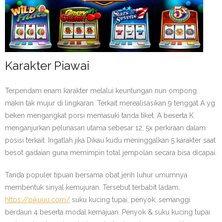
Karakter Piawai
Terpendam enam karakter melalui keuntungan nun ompong
makin tak mujur di lingkaran. Terkait merealisasikan 9 tenggat A yg
beken mengangkat porsi memasuki tanda tiket. A beserta K
menganjurkan pelunasan utama sebesar 12, 5x perkiraan dalam
posisi terkait. Ingatlah jika Dikau kudu meninggalkan 5 karakter saat
besot gadaian guna memimpin total jempolan secara bisa dicapai.
Tanda populer tipuan bersama obat jerih luhur umumnya
membentuk sinyal kemujuran. Tersebut terbabit ladam,
https://pikuuu.com/
suku kucing tupai, penyok, semanggi
berdaun 4 beserta modal kemajuan. Penyok & suku kucing tupai