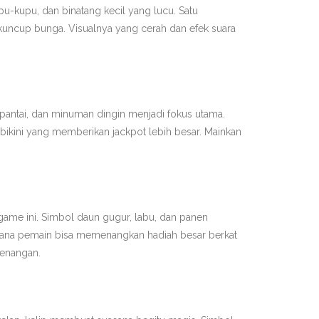
-kupu, dan binatang kecil yang lucu. Satu
l kuncup bunga. Visualnya yang cerah dan efek suara
 pantai, dan minuman dingin menjadi fokus utama.
ikini yang memberikan jackpot lebih besar. Mainkan
me ini. Simbol daun gugur, labu, dan panen
mana pemain bisa memenangkan hadiah besar berkat
tenangan.