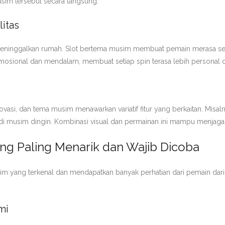
im tersebut secara langsung.
itas
meninggalkan rumah. Slot bertema musim membuat pemain merasa sed
sional dan mendalam, membuat setiap spin terasa lebih personal
si, dan tema musim menawarkan variatif fitur yang berkaitan. Mis
lju di musim dingin. Kombinasi visual dan permainan ini mampu menjaga
ng Paling Menarik dan Wajib Dicoba
im yang terkenal dan mendapatkan banyak perhatian dari pemain dar
mi