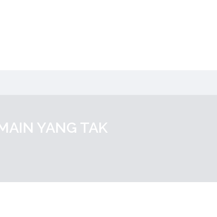
MAIN YANG TAK