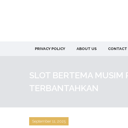
Skip
to
content
PRIVACY POLICY
ABOUT US
CONTACT
SLOT BERTEMA MUSIM P
TERBANTAHKAN
September 11, 2025