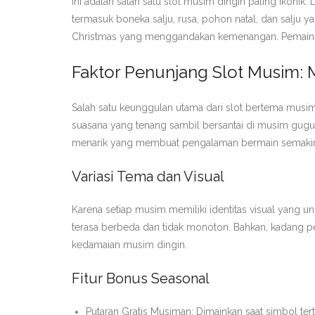
Ini adalah salah satu slot musim dingin paling ikoni
termasuk boneka salju, rusa, pohon natal, dan salju y
Christmas yang menggandakan kemenangan. Pemain b
Faktor Penunjang Slot Musim:
Salah satu keunggulan utama dari slot bertema musim
suasana yang tenang sambil bersantai di musim gugur,
menarik yang membuat pengalaman bermain semakin
Variasi Tema dan Visual
Karena setiap musim memiliki identitas visual yang 
terasa berbeda dan tidak monoton. Bahkan, kadang p
kedamaian musim dingin.
Fitur Bonus Seasonal
Putaran Gratis Musiman: Dimainkan saat simbol te