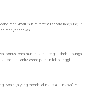
ang menikmati musim tertentu secara langsung. Ini
 dan menyenangkan.
alnya, bonus tema musim semi dengan simbol bunga,
 sensasi dan antusiasme pemain tetap tinggi.
ing. Apa saja yang membuat mereka istimewa? Mari