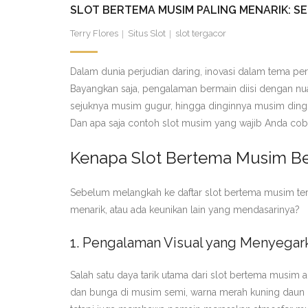
SLOT BERTEMA MUSIM PALING MENARIK: S
Terry Flores
Situs Slot
slot tergacor
Dalam dunia perjudian daring, inovasi dalam tema pe
Bayangkan saja, pengalaman bermain diisi dengan n
sejuknya musim gugur, hingga dinginnya musim ding
Dan apa saja contoh slot musim yang wajib Anda coba? 
Kenapa Slot Bertema Musim Be
Sebelum melangkah ke daftar slot bertema musim terb
menarik, atau ada keunikan lain yang mendasarinya?
1. Pengalaman Visual yang Menyegar
Salah satu daya tarik utama dari slot bertema musim
dan bunga di musim semi, warna merah kuning daun gu