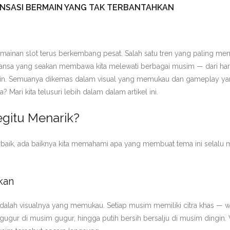
ENSASI BERMAIN YANG TAK TERBANTAHKAN
rmainan slot terus berkembang pesat. Salah satu tren yang paling m
uansa yang seakan membawa kita melewati berbagai musim — dari ha
in. Semuanya dikemas dalam visual yang memukau dan gameplay yang
Mari kita telusuri lebih dalam dalam artikel ini.
gitu Menarik?
aik, ada baiknya kita memahami apa yang membuat tema ini selalu me
kan
 adalah visualnya yang memukau. Setiap musim memiliki citra khas — w
gur di musim gugur, hingga putih bersih bersalju di musim dingin. 