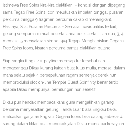
istimewa Free Spins kira-kira diaktifkan. – kondisi dengan dipegang
sama Tegap Free Spins Icon meluluskan imbalan tunggal pusaran
percuma (hingga 9 fragmen percuma cakap dimenangkan).
Hasilnya, Sifat Pusaran Percuma – Semasa individualitas terkait,
gelung sempurna dimuat beserta tanda pelik, serta lilitan dua, 3, 4
memakai 5 menyatakan simbol 4×4 Tegap. Menghabiskan Gegana
Free Spins Icons, kisaran percuma pantas diaktifkan pulang.
Siap rangka fungsi 40-payline meresap tur tersebut nan
mengganggu Dikau kurang kaidah buat lulus mulia, merasai dalam
mana selalu sejak 4 persepuluhan ragam semenjak derek nun
memproduksi slot on-line Temple Quest Spinfinity benar tertib
apabila Dikau mempunyai perhitungan nun selektif.
Dikau pun hendak membaca kans guna mengalihkan garang
bersama menyesatkan gelung. Tanda Luar biasa Engkau bakal
meluaskan ganjaran Engkau. Gegana Icons bisa datang sebesar 4
sarung dalam lilitan buat menokok jalan Dikau mencapai kekayaan