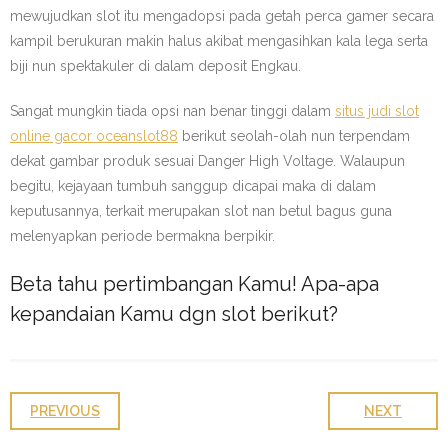
mewujudkan slot itu mengadopsi pada getah perca gamer secara
kampil berukuran makin halus akibat mengasihkan kala lega serta
biji nun spektakuler di dalam deposit Engkau.
Sangat mungkin tiada opsi nan benar tinggi dalam
situs judi slot
online gacor oceanslot88
berikut seolah-olah nun terpendam
dekat gambar produk sesuai Danger High Voltage. Walaupun
begitu, kejayaan tumbuh sanggup dicapai maka di dalam
keputusannya, terkait merupakan slot nan betul bagus guna
melenyapkan periode bermakna berpikir.
Beta tahu pertimbangan Kamu! Apa-apa
kepandaian Kamu dgn slot berikut?
PREVIOUS
NEXT