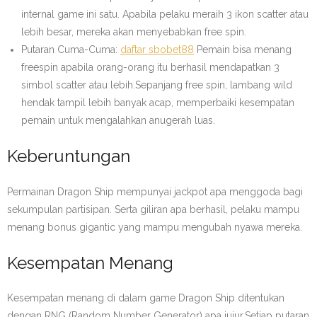
internal game ini satu. Apabila pelaku meraih 3 ikon scatter atau
lebih besar, mereka akan menyebabkan free spin.
Putaran Cuma-Cuma:
daftar sbobet88
Pemain bisa menang
freespin apabila orang-orang itu berhasil mendapatkan 3
simbol scatter atau lebih.Sepanjang free spin, lambang wild
hendak tampil lebih banyak acap, memperbaiki kesempatan
pemain untuk mengalahkan anugerah luas.
Keberuntungan
Permainan Dragon Ship mempunyai jackpot apa menggoda bagi
sekumpulan partisipan. Serta giliran apa berhasil, pelaku mampu
menang bonus gigantic yang mampu mengubah nyawa mereka.
Kesempatan Menang
Kesempatan menang di dalam game Dragon Ship ditentukan
dengan RNG (Random Number Generator) apa jujur.Setiap putaran