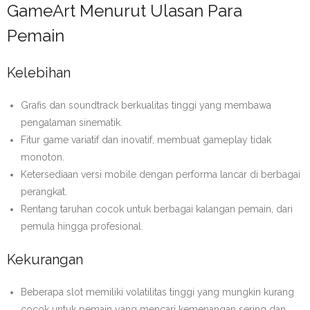
GameArt Menurut Ulasan Para
Pemain
Kelebihan
Grafis dan soundtrack berkualitas tinggi yang membawa
pengalaman sinematik.
Fitur game variatif dan inovatif, membuat gameplay tidak
monoton.
Ketersediaan versi mobile dengan performa lancar di berbagai
perangkat.
Rentang taruhan cocok untuk berbagai kalangan pemain, dari
pemula hingga profesional.
Kekurangan
Beberapa slot memiliki volatilitas tinggi yang mungkin kurang
cocok untuk pemain yang mencari kemenangan sering dan