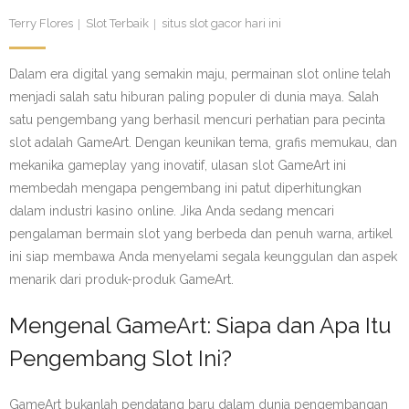
Terry Flores
Slot Terbaik
situs slot gacor hari ini
Dalam era digital yang semakin maju, permainan slot online telah
menjadi salah satu hiburan paling populer di dunia maya. Salah
satu pengembang yang berhasil mencuri perhatian para pecinta
slot adalah GameArt. Dengan keunikan tema, grafis memukau, dan
mekanika gameplay yang inovatif, ulasan slot GameArt ini
membedah mengapa pengembang ini patut diperhitungkan
dalam industri kasino online. Jika Anda sedang mencari
pengalaman bermain slot yang berbeda dan penuh warna, artikel
ini siap membawa Anda menyelami segala keunggulan dan aspek
menarik dari produk-produk GameArt.
Mengenal GameArt: Siapa dan Apa Itu
Pengembang Slot Ini?
GameArt bukanlah pendatang baru dalam dunia pengembangan