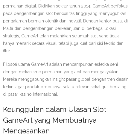
permainan digital. Didirikan sekitar tahun 2014, GameArt berfokus
pada pengembangan slot berkualitas tinggi yang menyuguhkan
pengalaman bermain otentik dan inovatif. Dengan kantor pusat di
Malta dan pengembangan berkelanjutan di berbagai lokasi
strategis, GameArt telah melahirkan sejumlah slot yang tidak
hanya menarik secara visual, tetapi juga kuat dari sisi teknis dan
fitur.
Filosofi utama GameArt adalah mencampurkan estetika seni
dengan mekanisme permainan yang adil dan mengasyikkan.
Mereka menggabungkan insight pasar global dengan tren desain
terkini agar produk-produknya selalu relevan sekaligus bersaing
di pasar kasino internasional.
Keunggulan dalam Ulasan Slot
GameArt yang Membuatnya
Mengesankan