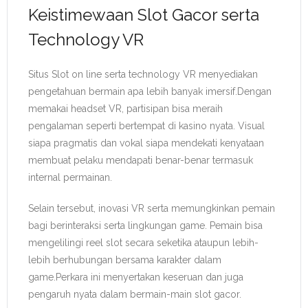
Keistimewaan Slot Gacor serta
Technology VR
Situs Slot on line serta technology VR menyediakan
pengetahuan bermain apa lebih banyak imersif.Dengan
memakai headset VR, partisipan bisa meraih
pengalaman seperti bertempat di kasino nyata. Visual
siapa pragmatis dan vokal siapa mendekati kenyataan
membuat pelaku mendapati benar-benar termasuk
internal permainan.
Selain tersebut, inovasi VR serta memungkinkan pemain
bagi berinteraksi serta lingkungan game. Pemain bisa
mengelilingi reel slot secara seketika ataupun lebih-
lebih berhubungan bersama karakter dalam
game.Perkara ini menyertakan keseruan dan juga
pengaruh nyata dalam bermain-main slot gacor.