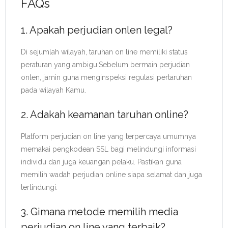
FAQs
1. Apakah perjudian onlen legal?
Di sejumlah wilayah, taruhan on line memiliki status
peraturan yang ambigu.Sebelum bermain perjudian
onlen, jamin guna menginspeksi regulasi pertaruhan
pada wilayah Kamu.
2. Adakah keamanan taruhan online?
Platform perjudian on line yang terpercaya umumnya
memakai pengkodean SSL bagi melindungi informasi
individu dan juga keuangan pelaku. Pastikan guna
memilih wadah perjudian online siapa selamat dan juga
terlindungi.
3. Gimana metode memilih media
perjudian on line yang terbaik?