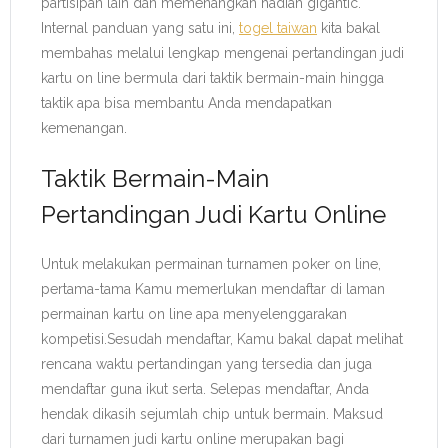
partisipan lain dan memenangkan hadiah gigantic.
Internal panduan yang satu ini,
togel taiwan
kita bakal
membahas melalui lengkap mengenai pertandingan judi
kartu on line bermula dari taktik bermain-main hingga
taktik apa bisa membantu Anda mendapatkan
kemenangan.
Taktik Bermain-Main
Pertandingan Judi Kartu Online
Untuk melakukan permainan turnamen poker on line,
pertama-tama Kamu memerlukan mendaftar di laman
permainan kartu on line apa menyelenggarakan
kompetisi.Sesudah mendaftar, Kamu bakal dapat melihat
rencana waktu pertandingan yang tersedia dan juga
mendaftar guna ikut serta. Selepas mendaftar, Anda
hendak dikasih sejumlah chip untuk bermain. Maksud
dari turnamen judi kartu online merupakan bagi