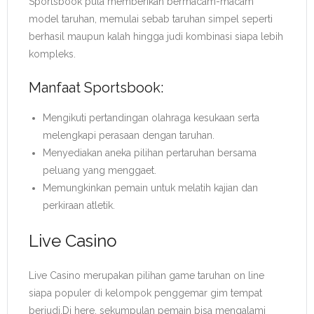
Sportsbook pula memberikan bermacam-macam
model taruhan, memulai sebab taruhan simpel seperti
berhasil maupun kalah hingga judi kombinasi siapa lebih
kompleks.
Manfaat Sportsbook:
Mengikuti pertandingan olahraga kesukaan serta
melengkapi perasaan dengan taruhan.
Menyediakan aneka pilihan pertaruhan bersama
peluang yang menggaet.
Memungkinkan pemain untuk melatih kajian dan
perkiraan atletik.
Live Casino
Live Casino merupakan pilihan game taruhan on line
siapa populer di kelompok penggemar gim tempat
berjudi.Di here, sekumpulan pemain bisa mengalami