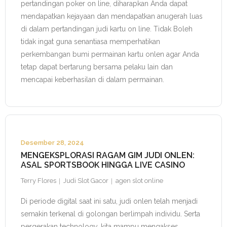
pertandingan poker on line, diharapkan Anda dapat
mendapatkan kejayaan dan mendapatkan anugerah luas
di dalam pertandingan judi kartu on line. Tidak Boleh
tidak ingat guna senantiasa memperhatikan
perkembangan bumi permainan kartu onlen agar Anda
tetap dapat bertarung bersama pelaku lain dan
mencapai keberhasilan di dalam permainan.
Desember 28, 2024
MENGEKSPLORASI RAGAM GIM JUDI ONLEN:
ASAL SPORTSBOOK HINGGA LIVE CASINO
Terry Flores
Judi Slot Gacor
agen slot online
Di periode digital saat ini satu, judi onlen telah menjadi
semakin terkenal di golongan berlimpah individu. Serta
pergerakan technology, kita mampu mengakses