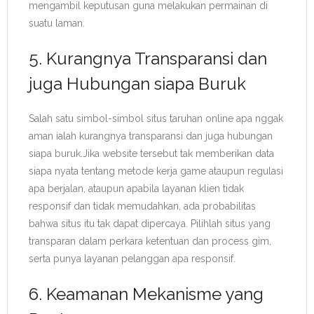
mengambil keputusan guna melakukan permainan di
suatu laman.
5. Kurangnya Transparansi dan
juga Hubungan siapa Buruk
Salah satu simbol-simbol situs taruhan online apa nggak
aman ialah kurangnya transparansi dan juga hubungan
siapa buruk.Jika website tersebut tak memberikan data
siapa nyata tentang metode kerja game ataupun regulasi
apa berjalan, ataupun apabila layanan klien tidak
responsif dan tidak memudahkan, ada probabilitas
bahwa situs itu tak dapat dipercaya. Pilihlah situs yang
transparan dalam perkara ketentuan dan process gim,
serta punya layanan pelanggan apa responsif.
6. Keamanan Mekanisme yang