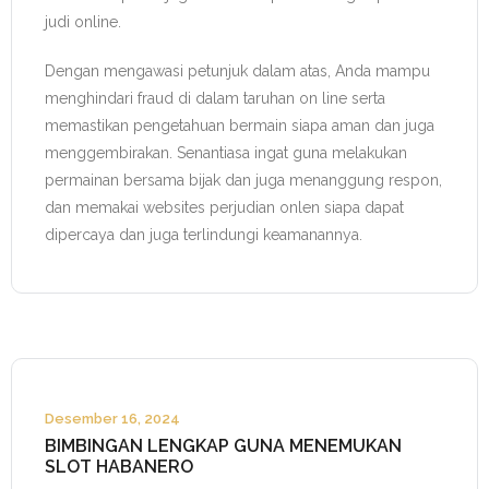
judi online.
Dengan mengawasi petunjuk dalam atas, Anda mampu
menghindari fraud di dalam taruhan on line serta
memastikan pengetahuan bermain siapa aman dan juga
menggembirakan. Senantiasa ingat guna melakukan
permainan bersama bijak dan juga menanggung respon,
dan memakai websites perjudian onlen siapa dapat
dipercaya dan juga terlindungi keamanannya.
Desember 16, 2024
BIMBINGAN LENGKAP GUNA MENEMUKAN
SLOT HABANERO