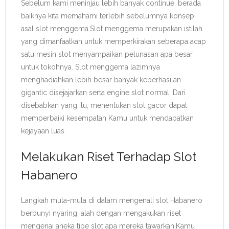
Sebelum kami meninjau lebih banyak continue, berada
baiknya kita memahami terlebih sebelumnya konsep
asal slot menggema.Slot menggema merupakan istilah
yang dimanfaatkan untuk memperkirakan seberapa acap
satu mesin slot menyampaikan pelunasan apa besar
untuk tokohnya. Slot menggema lazimnya
menghadiahkan lebih besar banyak keberhasilan
gigantic disejajarkan serta engine slot normal. Dari
disebabkan yang itu, menentukan slot gacor dapat
memperbaiki kesempatan Kamu untuk mendapatkan
kejayaan luas.
Melakukan Riset Terhadap Slot
Habanero
Langkah mula-mula di dalam mengenali slot Habanero
berbunyi nyaring ialah dengan mengakukan riset
mengenai aneka tipe slot apa mereka tawarkan.Kamu