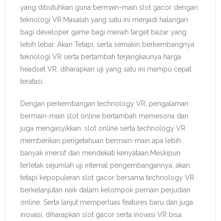
yang dibutuhkan guna bermain-main slot gacor dengan
teknologi VR.Masalah yang satu ini menjadi halangan
bagi developer game bagi meraih target bazar yang
lebih lebar. Akan Tetapi, serta semakin berkembangnya
teknologi VR serta bertambah terjangkaunya harga
headset VR, diharapkan uji yang satu ini mampu cepat
teratasi.
Dengan perkembangan technology VR, pengalaman
bermain-main slot online bertambah memesona dan
juga mengasyikkan. slot online serta technology VR
memberikan pengetahuan bermain-main apa lebih
banyak imersif dan mendekati kenyataan.Meskipun
terletak sejumlah uji internal pengembangannya, akan
tetapi kepopuleran slot gacor bersama technology VR
berkelanjutan naik dalam kelompok pemain perjudian
online. Serta lanjut memperluas features baru dan juga
inovasi, diharapkan slot gacor serta inovasi VR bisa