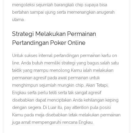
mengoleksi sejumlah barangkali chip supaya bisa
bertahan sampai ujung serta memenangkan anugerah
utama.
Strategi Melakukan Permainan
Pertandingan Poker Online
Untuk sukses internal pertandingan permainan kartu on
line, Anda butuh memiliki strategi yang bagus.salah satu
taktik yang mampu menolong Kamu ialah melakukan
permainan agresif pada awal permainan untuk
menghimpun sejumlah mungkin chip. Akan Tetapi,
Engkau serta perlu teliti serta tak sangat agresif
disebabkan dapat menciptakan Anda kehilangan keping
dengan segera. Di Luar itu, pay attention pula posisi
Kamu pada meja disebabkan letak melakukan permainan
juga amat mempengaruhi rencana Engkau.