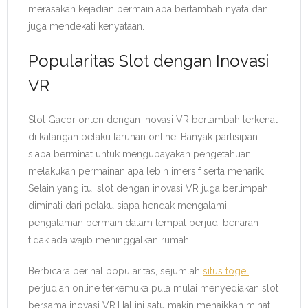
merasakan kejadian bermain apa bertambah nyata dan
juga mendekati kenyataan.
Popularitas Slot dengan Inovasi
VR
Slot Gacor onlen dengan inovasi VR bertambah terkenal
di kalangan pelaku taruhan online. Banyak partisipan
siapa berminat untuk mengupayakan pengetahuan
melakukan permainan apa lebih imersif serta menarik.
Selain yang itu, slot dengan inovasi VR juga berlimpah
diminati dari pelaku siapa hendak mengalami
pengalaman bermain dalam tempat berjudi benaran
tidak ada wajib meninggalkan rumah.
Berbicara perihal popularitas, sejumlah
situs togel
perjudian online terkemuka pula mulai menyediakan slot
bersama inovasi VR.Hal ini satu makin menaikkan minat