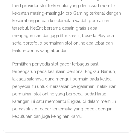
third provider slot terkemuka yang dimaksud memiliki
kekuatan masing-masing.Micro Gaming terkenal dengan
keseimbangan dan keselamatan wadah permainan
tersebut, NetEnt bersama desain grafis siapa
mengagumkan dan juga fitur kreatif, beserta Playtech
serta portofolio permainan slot online apa lebar dan
feature bonus yang abundant.
Pemilihan penyedia slot gacor terbagus pasti
terpengaruh pada kesukaan personal Engkau. Namun,
tak ada salahnya guna menguji bermain pada ketiga
penyedia itu untuk merasakan pengalaman melakukan
permainan slot online yang berbeda-beda.Harap
karangan ini satu membantu Engkau di dalam memilih
pemasok slot gacor terkemuka yang cocok dengan
kebutuhan dan juga keinginan Kamu.