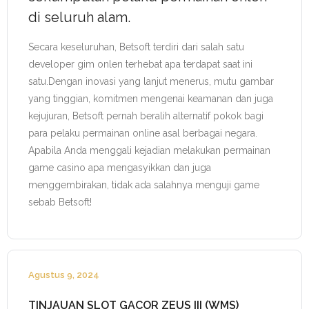
di seluruh alam.
Secara keseluruhan, Betsoft terdiri dari salah satu
developer gim onlen terhebat apa terdapat saat ini
satu.Dengan inovasi yang lanjut menerus, mutu gambar
yang tinggian, komitmen mengenai keamanan dan juga
kejujuran, Betsoft pernah beralih alternatif pokok bagi
para pelaku permainan online asal berbagai negara.
Apabila Anda menggali kejadian melakukan permainan
game casino apa mengasyikkan dan juga
menggembirakan, tidak ada salahnya menguji game
sebab Betsoft!
Agustus 9, 2024
TINJAUAN SLOT GACOR ZEUS III (WMS)