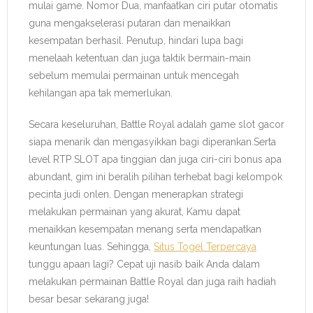
mulai game. Nomor Dua, manfaatkan ciri putar otomatis
guna mengakselerasi putaran dan menaikkan
kesempatan berhasil. Penutup, hindari lupa bagi
menelaah ketentuan dan juga taktik bermain-main
sebelum memulai permainan untuk mencegah
kehilangan apa tak memerlukan.
Secara keseluruhan, Battle Royal adalah game slot gacor
siapa menarik dan mengasyikkan bagi diperankan.Serta
level RTP SLOT apa tinggian dan juga ciri-ciri bonus apa
abundant, gim ini beralih pilihan terhebat bagi kelompok
pecinta judi onlen. Dengan menerapkan strategi
melakukan permainan yang akurat, Kamu dapat
menaikkan kesempatan menang serta mendapatkan
keuntungan luas. Sehingga,
Situs Togel Terpercaya
tunggu apaan lagi? Cepat uji nasib baik Anda dalam
melakukan permainan Battle Royal dan juga raih hadiah
besar besar sekarang juga!