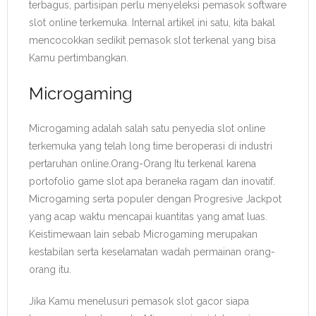
terbagus, partisipan perlu menyeleksi pemasok software
slot online terkemuka. Internal artikel ini satu, kita bakal
mencocokkan sedikit pemasok slot terkenal yang bisa
Kamu pertimbangkan.
Microgaming
Microgaming adalah salah satu penyedia slot online
terkemuka yang telah long time beroperasi di industri
pertaruhan online.Orang-Orang Itu terkenal karena
portofolio game slot apa beraneka ragam dan inovatif.
Microgaming serta populer dengan Progresive Jackpot
yang acap waktu mencapai kuantitas yang amat luas.
Keistimewaan lain sebab Microgaming merupakan
kestabilan serta keselamatan wadah permainan orang-
orang itu.
Jika Kamu menelusuri pemasok slot gacor siapa