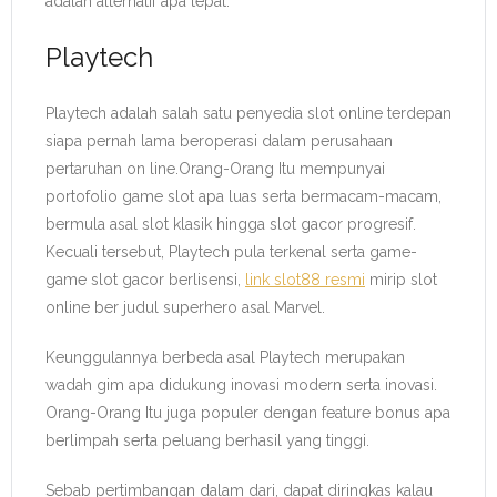
adalah alternatif apa tepat.
Playtech
Playtech adalah salah satu penyedia slot online terdepan
siapa pernah lama beroperasi dalam perusahaan
pertaruhan on line.Orang-Orang Itu mempunyai
portofolio game slot apa luas serta bermacam-macam,
bermula asal slot klasik hingga slot gacor progresif.
Kecuali tersebut, Playtech pula terkenal serta game-
game slot gacor berlisensi,
link slot88 resmi
mirip slot
online ber judul superhero asal Marvel.
Keunggulannya berbeda asal Playtech merupakan
wadah gim apa didukung inovasi modern serta inovasi.
Orang-Orang Itu juga populer dengan feature bonus apa
berlimpah serta peluang berhasil yang tinggi.
Sebab pertimbangan dalam dari, dapat diringkas kalau