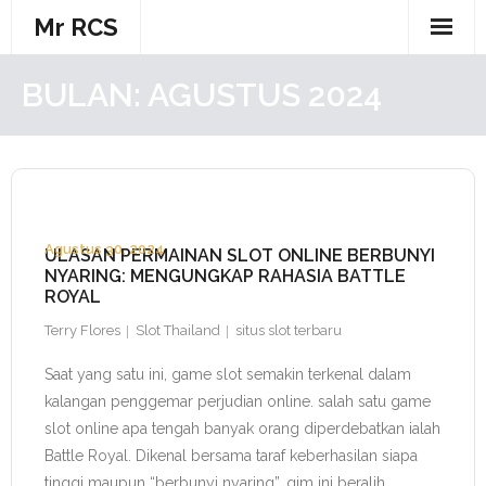
Skip
Mr RCS
to
content
BULAN:
AGUSTUS 2024
Agustus 30, 2024
ULASAN PERMAINAN SLOT ONLINE BERBUNYI
NYARING: MENGUNGKAP RAHASIA BATTLE
ROYAL
Terry Flores
Slot Thailand
situs slot terbaru
Saat yang satu ini, game slot semakin terkenal dalam
kalangan penggemar perjudian online. salah satu game
slot online apa tengah banyak orang diperdebatkan ialah
Battle Royal. Dikenal bersama taraf keberhasilan siapa
tinggi maupun “berbunyi nyaring”, gim ini beralih