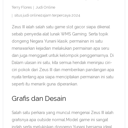
Terry Flores
Judi Online
situs judi online24jam terpercaya 2024
Zeus III ialah salah satu game slot gacor siapa dikenal
sebab penyedia alat lunak WMS Gaming. Serta topik
dongeng Negara Yunani klasik, permainan ini satu
menawarkan kejadian melakukan permainan apa seru
dan juga menggaet untuk kelompok penggemarnya. Di
Dalam ulasan ini satu, kita semua hendak meninjau ciri-
ciri pokok dari Zeus III dan memberikan pandangan apa
nyata tentang apa siapa menciptakan permainan ini satu
seperti itu menarik guna diperankan.
Grafis dan Desain
Salah satu perkara yang muncul mengenai Zeus III ialah
grafisnya apa outside normal.Model game ini sangat
indah serta melukiskan dongeng Yunani bersama ideal.