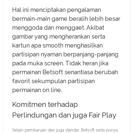
Hal ini menciptakan pengalaman
bermain-main game beralih lebih besar
menggoda dan menggaet. Akibat
gambar yang mengherankan serta
kartun apa smooth menghasilkan
partisipan nyaman berpanjang-panjang
pada muka screen. Tidak heran jika
permainan Betsoft senantiasa berubah
favorit sekumpulan partisipan
permainan on line.
Komitmen terhadap
Perlindungan dan juga Fair Play
Selain pembaruan dan juga standar, Betsoft serta punya