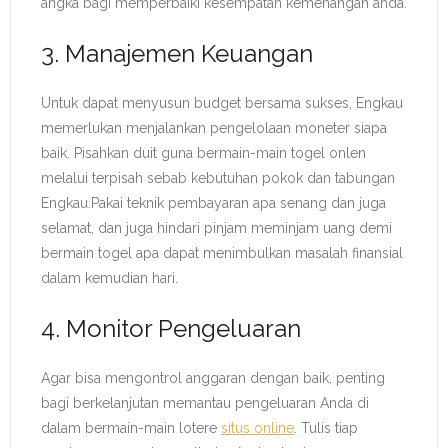
angka bagi memperbaiki kesempatan kemenangan anda.
3. Manajemen Keuangan
Untuk dapat menyusun budget bersama sukses, Engkau
memerlukan menjalankan pengelolaan moneter siapa
baik. Pisahkan duit guna bermain-main togel onlen
melalui terpisah sebab kebutuhan pokok dan tabungan
Engkau.Pakai teknik pembayaran apa senang dan juga
selamat, dan juga hindari pinjam meminjam uang demi
bermain togel apa dapat menimbulkan masalah finansial
dalam kemudian hari.
4. Monitor Pengeluaran
Agar bisa mengontrol anggaran dengan baik, penting
bagi berkelanjutan memantau pengeluaran Anda di
dalam bermain-main lotere
situs online
. Tulis tiap