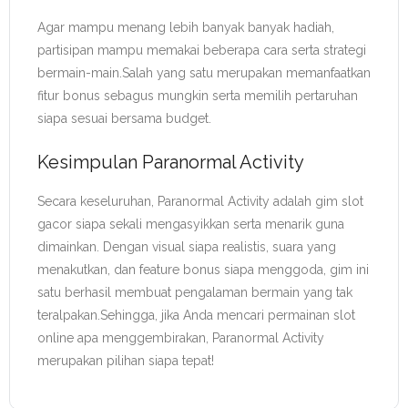
Agar mampu menang lebih banyak banyak hadiah,
partisipan mampu memakai beberapa cara serta strategi
bermain-main.Salah yang satu merupakan memanfaatkan
fitur bonus sebagus mungkin serta memilih pertaruhan
siapa sesuai bersama budget.
Kesimpulan Paranormal Activity
Secara keseluruhan, Paranormal Activity adalah gim slot
gacor siapa sekali mengasyikkan serta menarik guna
dimainkan. Dengan visual siapa realistis, suara yang
menakutkan, dan feature bonus siapa menggoda, gim ini
satu berhasil membuat pengalaman bermain yang tak
teralpakan.Sehingga, jika Anda mencari permainan slot
online apa menggembirakan, Paranormal Activity
merupakan pilihan siapa tepat!