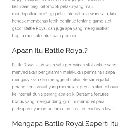
kesukaan bagi kelompok pelaku yang mau
mendapatkan profit gigantic. Internal review ini satu, kita
hendak membahas lebih continue tentang game slot
gacor Battle Royal dan juga apa yang menghasilkan
begitu menarik untuk para pemain.
Apaan Itu Battle Royal?
Battle Royal ialah salah satu permainan slot online yang
menyediakan pengalaman melakukan permainan siapa
mengasyikkan dan menggembirakan.Bersama judul
perang serta visual yang memukau, pemain akan dibawa
ke internal dunia perang apa epik. Bersama features
bonus yang mengundang, gim ini membuat para
partisipan nyaman berlama-lama dalam hadapan layar.
Mengapa Battle Royal Seperti Itu