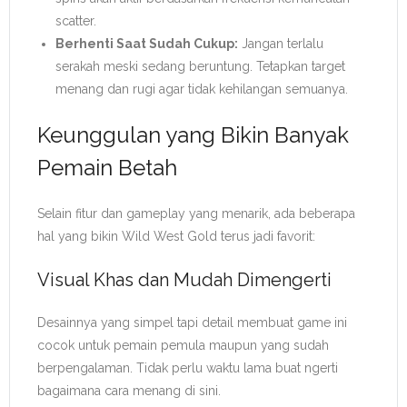
scatter.
Berhenti Saat Sudah Cukup:
Jangan terlalu
serakah meski sedang beruntung. Tetapkan target
menang dan rugi agar tidak kehilangan semuanya.
Keunggulan yang Bikin Banyak
Pemain Betah
Selain fitur dan gameplay yang menarik, ada beberapa
hal yang bikin Wild West Gold terus jadi favorit:
Visual Khas dan Mudah Dimengerti
Desainnya yang simpel tapi detail membuat game ini
cocok untuk pemain pemula maupun yang sudah
berpengalaman. Tidak perlu waktu lama buat ngerti
bagaimana cara menang di sini.