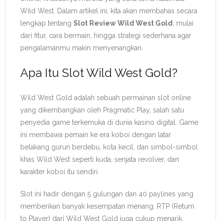
Wild West. Dalam artikel ini, kita akan membahas secara
lengkap tentang
Slot Review Wild West Gold
, mulai
dari fitur, cara bermain, hingga strategi sederhana agar
pengalamanmu makin menyenangkan.
Apa Itu Slot Wild West Gold?
Wild West Gold adalah sebuah permainan slot online
yang dikembangkan oleh Pragmatic Play, salah satu
penyedia game terkemuka di dunia kasino digital. Game
ini membawa pemain ke era koboi dengan latar
belakang gurun berdebu, kota kecil, dan simbol-simbol
khas Wild West seperti kuda, senjata revolver, dan
karakter koboi itu sendiri.
Slot ini hadir dengan 5 gulungan dan 40 paylines yang
memberikan banyak kesempatan menang. RTP (Return
to Player) dari Wild West Gold juga cukup menarik,