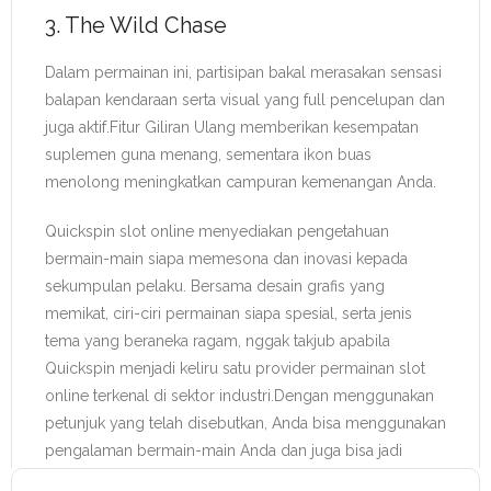
3. The Wild Chase
Dalam permainan ini, partisipan bakal merasakan sensasi
balapan kendaraan serta visual yang full pencelupan dan
juga aktif.Fitur Giliran Ulang memberikan kesempatan
suplemen guna menang, sementara ikon buas
menolong meningkatkan campuran kemenangan Anda.
Quickspin slot online menyediakan pengetahuan
bermain-main siapa memesona dan inovasi kepada
sekumpulan pelaku. Bersama desain grafis yang
memikat, ciri-ciri permainan siapa spesial, serta jenis
tema yang beraneka ragam, nggak takjub apabila
Quickspin menjadi keliru satu provider permainan slot
online terkenal di sektor industri.Dengan menggunakan
petunjuk yang telah disebutkan, Anda bisa menggunakan
pengalaman bermain-main Anda dan juga bisa jadi
meraih keberhasilan gigantic.