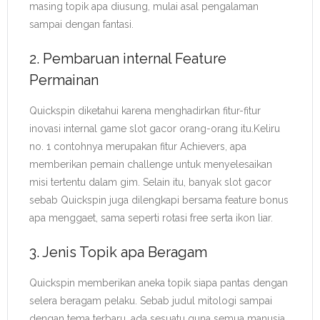
masing topik apa diusung, mulai asal pengalaman
sampai dengan fantasi.
2. Pembaruan internal Feature
Permainan
Quickspin diketahui karena menghadirkan fitur-fitur
inovasi internal game slot gacor orang-orang itu.Keliru
no. 1 contohnya merupakan fitur Achievers, apa
memberikan pemain challenge untuk menyelesaikan
misi tertentu dalam gim. Selain itu, banyak slot gacor
sebab Quickspin juga dilengkapi bersama feature bonus
apa menggaet, sama seperti rotasi free serta ikon liar.
3. Jenis Topik apa Beragam
Quickspin memberikan aneka topik siapa pantas dengan
selera beragam pelaku. Sebab judul mitologi sampai
dengan tema terbaru, ada sesuatu guna semua manusia.