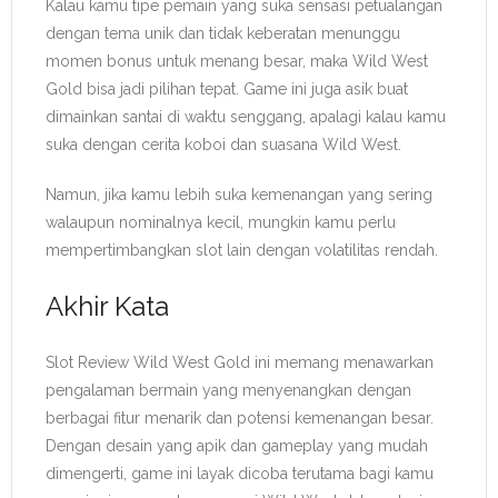
Kalau kamu tipe pemain yang suka sensasi petualangan
dengan tema unik dan tidak keberatan menunggu
momen bonus untuk menang besar, maka Wild West
Gold bisa jadi pilihan tepat. Game ini juga asik buat
dimainkan santai di waktu senggang, apalagi kalau kamu
suka dengan cerita koboi dan suasana Wild West.
Namun, jika kamu lebih suka kemenangan yang sering
walaupun nominalnya kecil, mungkin kamu perlu
mempertimbangkan slot lain dengan volatilitas rendah.
Akhir Kata
Slot Review Wild West Gold ini memang menawarkan
pengalaman bermain yang menyenangkan dengan
berbagai fitur menarik dan potensi kemenangan besar.
Dengan desain yang apik dan gameplay yang mudah
dimengerti, game ini layak dicoba terutama bagi kamu