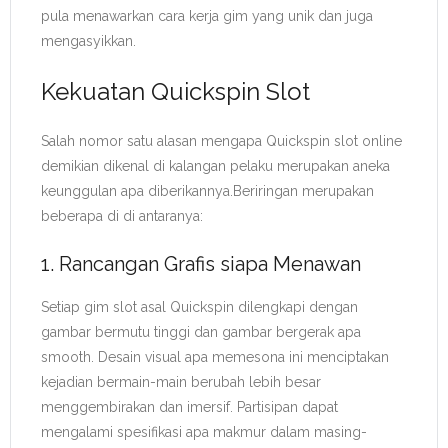
pula menawarkan cara kerja gim yang unik dan juga
mengasyikkan.
Kekuatan Quickspin Slot
Salah nomor satu alasan mengapa Quickspin slot online
demikian dikenal di kalangan pelaku merupakan aneka
keunggulan apa diberikannya.Beriringan merupakan
beberapa di di antaranya:
1. Rancangan Grafis siapa Menawan
Setiap gim slot asal Quickspin dilengkapi dengan
gambar bermutu tinggi dan gambar bergerak apa
smooth. Desain visual apa memesona ini menciptakan
kejadian bermain-main berubah lebih besar
menggembirakan dan imersif. Partisipan dapat
mengalami spesifikasi apa makmur dalam masing-