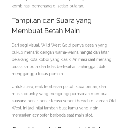
kombinasi pemenang di setiap putaran.
Tampilan dan Suara yang
Membuat Betah Main
Dari segi visual, Wild West Gold punya desain yang
cukup menarik dengan warna-warna hangat dan latar
belakang kota koboi yang klasik. Animasi saat menang
terasa smooth dan tidak berlebihan, sehingga tidak
mengganggu fokus pemain.
Untuk suara, efek tembakan pistol, kuda berlari, dan
musik country yang mengiringi permainan membuat
suasana benar-benar terasa seperti berada di zaman Old
West. Ini jadi nilai tambah buat kamu yang ingin
merasakan atmosfer berbeda saat main slot.