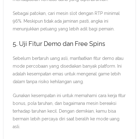
Sebagai patokan, cari mesin slot dengan RTP minimal
96%. Meskipun tidak ada jaminan pasti, angka ini
menunjukkan peluang yang lebih adil bagi pemain.
5. Uji Fitur Demo dan Free Spins
Sebelum bertaruh uang asli, manfaatkan fitur demo atau
mode percobaan yang disediakan banyak platform. Ini
adalah kesempatan emas untuk mengenal game lebih
dalam tanpa risiko kehilangan uang.
Gunakan kesempatan ini untuk memahami cara kerja fitur
bonus, pola taruhan, dan bagaimana mesin bereaksi
terhadap taruhan kecil. Dengan demikian, kamu bisa
bermain lebih percaya diri saat beralih ke mode uang
asli.