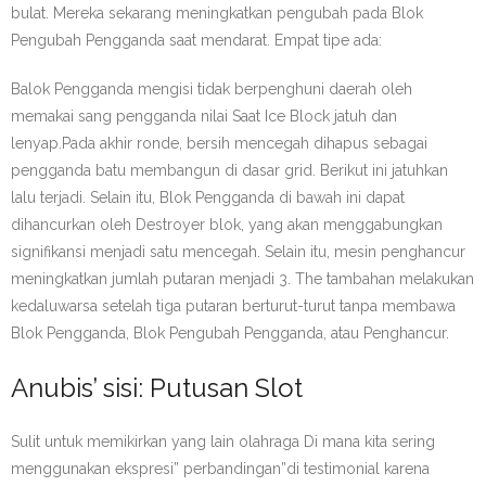
bulat. Mereka sekarang meningkatkan pengubah pada Blok
Pengubah Pengganda saat mendarat. Empat tipe ada:
Balok Pengganda mengisi tidak berpenghuni daerah oleh
memakai sang pengganda nilai Saat Ice Block jatuh dan
lenyap.Pada akhir ronde, bersih mencegah dihapus sebagai
pengganda batu membangun di dasar grid. Berikut ini jatuhkan
lalu terjadi. Selain itu, Blok Pengganda di bawah ini dapat
dihancurkan oleh Destroyer blok, yang akan menggabungkan
signifikansi menjadi satu mencegah. Selain itu, mesin penghancur
meningkatkan jumlah putaran menjadi 3. The tambahan melakukan
kedaluwarsa setelah tiga putaran berturut-turut tanpa membawa
Blok Pengganda, Blok Pengubah Pengganda, atau Penghancur.
Anubis’ sisi: Putusan Slot
Sulit untuk memikirkan yang lain olahraga Di mana kita sering
menggunakan ekspresi” perbandingan”di testimonial karena