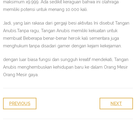
maksimum x9.999. Ada sedikit keraguan bahwa ini olahraga
memiliki potensi untuk menang 10.000 kali.
Jadi, yang lain rakasa dari gergaji besi aktivitas Ini disebut Tangan
Anubis.Tanpa ragu, Tangan Anubis memiliki kekuatan untuk
membuat Beberapa benar-benar heroik kali sementara juga
menghukum tanpa disadari gamer dengan kejam kekejaman.
dengan luar biasa fungsi dan sungguh kreatif mendekati, Tangan
Anubis menghembuskan kehidupan baru ke dalam Orang Mesir
Orang Mesir gaya.
PREVIOUS
NEXT