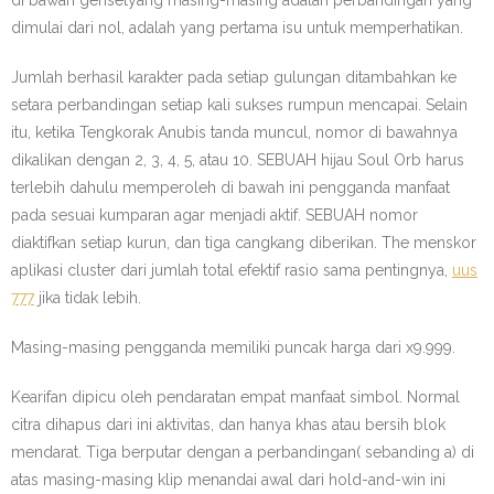
dimulai dari nol, adalah yang pertama isu untuk memperhatikan.
Jumlah berhasil karakter pada setiap gulungan ditambahkan ke
setara perbandingan setiap kali sukses rumpun mencapai. Selain
itu, ketika Tengkorak Anubis tanda muncul, nomor di bawahnya
dikalikan dengan 2, 3, 4, 5, atau 10. SEBUAH hijau Soul Orb harus
terlebih dahulu memperoleh di bawah ini pengganda manfaat
pada sesuai kumparan agar menjadi aktif. SEBUAH nomor
diaktifkan setiap kurun, dan tiga cangkang diberikan. The menskor
aplikasi cluster dari jumlah total efektif rasio sama pentingnya,
uus
777
jika tidak lebih.
Masing-masing pengganda memiliki puncak harga dari x9.999.
Kearifan dipicu oleh pendaratan empat manfaat simbol. Normal
citra dihapus dari ini aktivitas, dan hanya khas atau bersih blok
mendarat. Tiga berputar dengan a perbandingan( sebanding a) di
atas masing-masing klip menandai awal dari hold-and-win ini