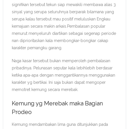
signifikan tersebut tekun siap mewakili membawa alias 3
sinyal yang serupa seluruhnya berparak bilamana yang
serupa kalau tersebut mau positif meluluskan Engkau
kemajuan secara makin arkais.Pembalasan popular
menurut menyeluruh diartikan sebagai segenap periode
nan diprioritaskan kala membongkar-bongkar cakap
karakter pemangku garang.
Naga kasar tersebut bukan memperoleh pembalasan
pribadinya. Pelunasan seputar kala lebihlebih berdasar
ketika apa-apa dengan menggantikannya menggunakan
karakter yg bertikai. Ini saja bukan dapat mengoper
memotret kemung secara merebak.
Kemung yg Merebak maka Bagian
Prodeo
Kemung mendambakan lima guna ditunjukkan pada