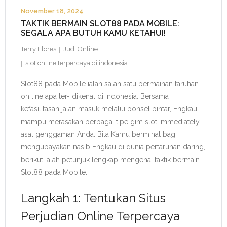
November 18, 2024
TAKTIK BERMAIN SLOT88 PADA MOBILE:
SEGALA APA BUTUH KAMU KETAHUI!
Terry Flores
Judi Online
slot online terpercaya di indonesia
Slot88 pada Mobile ialah salah satu permainan taruhan
on line apa ter- dikenal di Indonesia. Bersama
kefasilitasan jalan masuk melalui ponsel pintar, Engkau
mampu merasakan berbagai tipe gim slot immediately
asal genggaman Anda. Bila Kamu berminat bagi
mengupayakan nasib Engkau di dunia pertaruhan daring,
berikut ialah petunjuk lengkap mengenai taktik bermain
Slot88 pada Mobile.
Langkah 1: Tentukan Situs
Perjudian Online Terpercaya