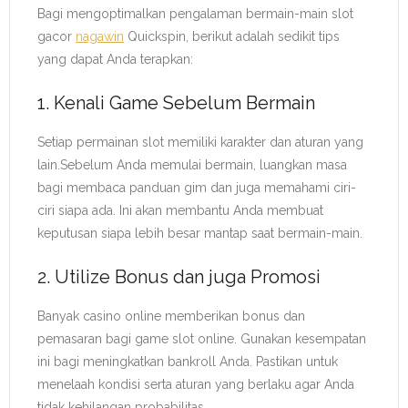
Bagi mengoptimalkan pengalaman bermain-main slot
gacor
nagawin
Quickspin, berikut adalah sedikit tips
yang dapat Anda terapkan:
1. Kenali Game Sebelum Bermain
Setiap permainan slot memiliki karakter dan aturan yang
lain.Sebelum Anda memulai bermain, luangkan masa
bagi membaca panduan gim dan juga memahami ciri-
ciri siapa ada. Ini akan membantu Anda membuat
keputusan siapa lebih besar mantap saat bermain-main.
2. Utilize Bonus dan juga Promosi
Banyak casino online memberikan bonus dan
pemasaran bagi game slot online. Gunakan kesempatan
ini bagi meningkatkan bankroll Anda. Pastikan untuk
menelaah kondisi serta aturan yang berlaku agar Anda
tidak kehilangan probabilitas.