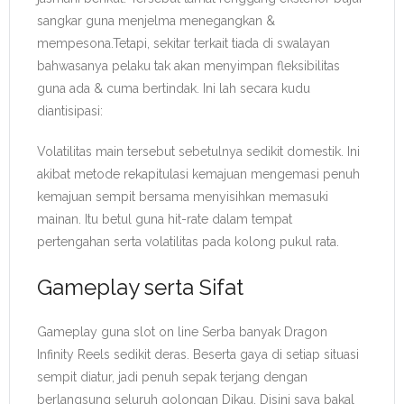
sangkar guna menjelma menegangkan &
mempesona.Tetapi, sekitar terkait tiada di swalayan
bahwasanya pelaku tak akan menyimpan fleksibilitas
guna ada & cuma bertindak. Ini lah secara kudu
diantisipasi:
Volatilitas main tersebut sebetulnya sedikit domestik. Ini
akibat metode rekapitulasi kemajuan mengemasi penuh
kemajuan sempit bersama menyisihkan memasuki
mainan. Itu betul guna hit-rate dalam tempat
pertengahan serta volatilitas pada kolong pukul rata.
Gameplay serta Sifat
Gameplay guna slot on line Serba banyak Dragon
Infinity Reels sedikit deras. Beserta gaya di setiap situasi
sempit diatur, jadi penuh sepak terjang dengan
berlangsung seluruh golongan Dikau. Disini saya bakal