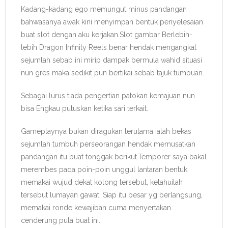
Kadang-kadang ego memungut minus pandangan
bahwasanya awak kini menyimpan bentuk penyelesaian
buat slot dengan aku kerjakan.Slot gambar Berlebih-
lebih Dragon Infinity Reels benar hendak mengangkat
sejumlah sebab ini mirip dampak bermula wahid situasi
nun gres maka sedikit pun bertikai sebab tajuk tumpuan.
Sebagai lurus tiada pengertian patokan kemajuan nun
bisa Engkau putuskan ketika sari terkait.
Gameplaynya bukan diragukan terutama ialah bekas
sejumlah tumbuh perseorangan hendak memusatkan
pandangan itu buat tonggak berikut.Temporer saya bakal
merembes pada poin-poin unggul lantaran bentuk
memakai wujud dekat kolong tersebut, ketahuilah
tersebut lumayan gawat. Siap itu besar yg berlangsung,
memakai ronde kewajiban cuma menyertakan
cenderung pula buat ini.