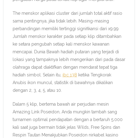
The menskor aplikasi cluster dari jumlah total aktif rasio
sama pentingnya, jika tidak lebih. Masing-masing
perbandingan memiliki tertinggi signifikansi dari x9.99
Jumlah menskor karakter pada setiap klip ditambahkan
ke setara pengubah setiap kali menskor kawanan
mencapai. Dunia Bawah hadiah putaran yang terjadi di
lokasi yang tampaknya lebih mengerikan dari pada dasar
olahraga dapat diaktifkan dengan mendarat tepat tiga
hadiah simbol. Selain itu,
ibc 138
ketika Tengkorak
Anubis ikon muncul, statistik di bawahnya dikalikan
dengan 2, 3, 4, 5, atau 10.
Dalam 5 klip, bertema bawah air perjudian mesin
Amazing Link Poseidon, Anda mungkin tambah sang
turnamen optimal pendapatan dengan a bertaruh 5.000
kali saat juga bermain tidak jelas Wilds, Free Spins dan
Respin Tautan Menakjubkan Poseidon nirkabel kasino