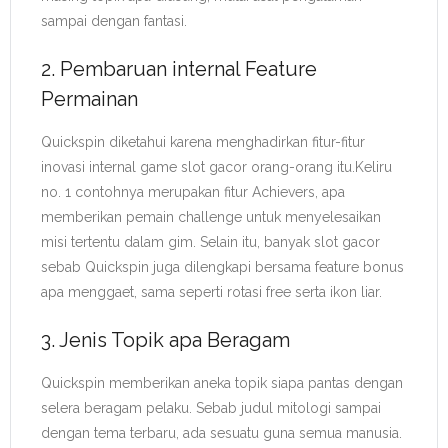
sampai dengan fantasi.
2. Pembaruan internal Feature
Permainan
Quickspin diketahui karena menghadirkan fitur-fitur
inovasi internal game slot gacor orang-orang itu.Keliru
no. 1 contohnya merupakan fitur Achievers, apa
memberikan pemain challenge untuk menyelesaikan
misi tertentu dalam gim. Selain itu, banyak slot gacor
sebab Quickspin juga dilengkapi bersama feature bonus
apa menggaet, sama seperti rotasi free serta ikon liar.
3. Jenis Topik apa Beragam
Quickspin memberikan aneka topik siapa pantas dengan
selera beragam pelaku. Sebab judul mitologi sampai
dengan tema terbaru, ada sesuatu guna semua manusia.