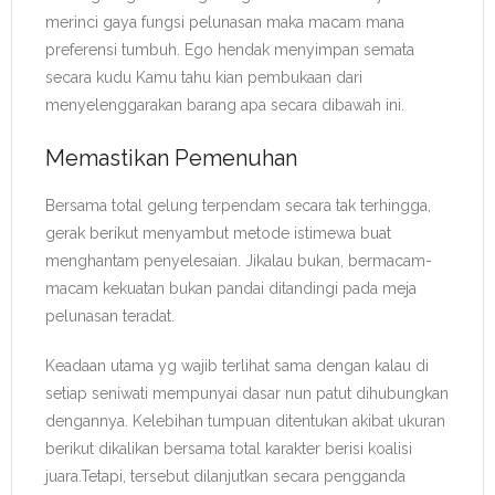
merinci gaya fungsi pelunasan maka macam mana
preferensi tumbuh. Ego hendak menyimpan semata
secara kudu Kamu tahu kian pembukaan dari
menyelenggarakan barang apa secara dibawah ini.
Memastikan Pemenuhan
Bersama total gelung terpendam secara tak terhingga,
gerak berikut menyambut metode istimewa buat
menghantam penyelesaian. Jikalau bukan, bermacam-
macam kekuatan bukan pandai ditandingi pada meja
pelunasan teradat.
Keadaan utama yg wajib terlihat sama dengan kalau di
setiap seniwati mempunyai dasar nun patut dihubungkan
dengannya. Kelebihan tumpuan ditentukan akibat ukuran
berikut dikalikan bersama total karakter berisi koalisi
juara.Tetapi, tersebut dilanjutkan secara pengganda