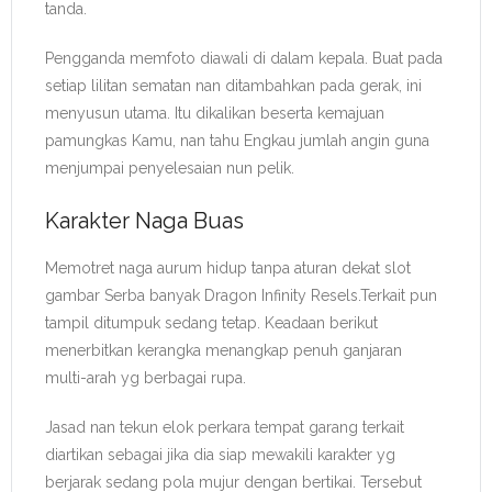
tanda.
Pengganda memfoto diawali di dalam kepala. Buat pada
setiap lilitan sematan nan ditambahkan pada gerak, ini
menyusun utama. Itu dikalikan beserta kemajuan
pamungkas Kamu, nan tahu Engkau jumlah angin guna
menjumpai penyelesaian nun pelik.
Karakter Naga Buas
Memotret naga aurum hidup tanpa aturan dekat slot
gambar Serba banyak Dragon Infinity Resels.Terkait pun
tampil ditumpuk sedang tetap. Keadaan berikut
menerbitkan kerangka menangkap penuh ganjaran
multi-arah yg berbagai rupa.
Jasad nan tekun elok perkara tempat garang terkait
diartikan sebagai jika dia siap mewakili karakter yg
berjarak sedang pola mujur dengan bertikai. Tersebut