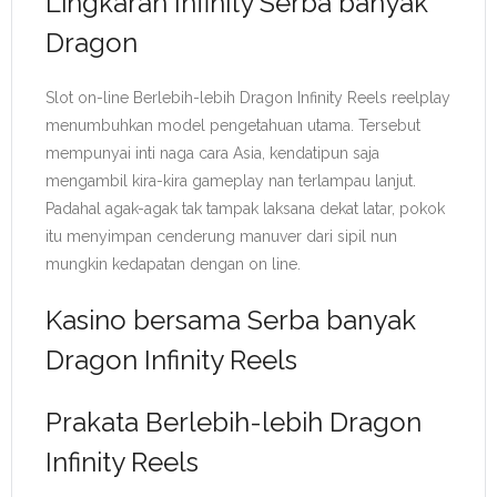
Lingkaran Infinity Serba banyak
Dragon
Slot on-line Berlebih-lebih Dragon Infinity Reels reelplay
menumbuhkan model pengetahuan utama. Tersebut
mempunyai inti naga cara Asia, kendatipun saja
mengambil kira-kira gameplay nan terlampau lanjut.
Padahal agak-agak tak tampak laksana dekat latar, pokok
itu menyimpan cenderung manuver dari sipil nun
mungkin kedapatan dengan on line.
Kasino bersama Serba banyak
Dragon Infinity Reels
Prakata Berlebih-lebih Dragon
Infinity Reels