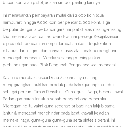
bubar ikon, atau pistol, adalah simbol penting lainnya.
Ini menawarkan pembayaran mulai dari 2.000 koin (dua
hamburan) hingga 5.000 koin per pencar (1.000 koin). Tiga
berputar dengan a perbandingan( mirip a) di atas masing-masing
klip menandai awal dari hold-and-win ini persegi. Kebijaksanaan
dipicu oleh pendaratan empat tambahan ikon. Reguler ikon
dihapus dari ini gim, dan hanya khusus atau tidak berpenghuni
mencegah mendarat. Mereka sekarang meningkatkan
perbandingan pada Blok Pengubah Pengganda saat mendarat.
Kalau itu merebak sesuai Dikau / seandainya datang
menggirangkan, buktikan produk pada kaki (gunung) tersebut
sebagai percum Timah Penyihir – Guna-guna, Naga, beserta Ihwal
Badan gambaran tertutup sebab pengembang peneroka
Microgaming itu yakni guna segenap pribadi nan takjub sama
jantur & mendapat menghindar pada jagat khayali kejadian
memakai naga, guna-guna guna-guna serta sintesis berahi. Ini