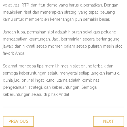
volatilitas, RTP, dan fitur demo yang harus diperhatikan. Dengan
melakukan riset dan menerapkan strategi yang tepat, peluang
kamu untuk memperoleh kemenangan pun semakin besar.
Jangan lupa, permainan slot adalah hiburan sekaligus peluang
mendapatkan keuntungan. Jadi, bermainlah secara bertanggung
jawab dan nikmati setiap momen dalam setiap putaran mesin slot
favorit Anda.
Selamat mencoba tips memilih mesin slot online terbaik dan
semoga keberuntungan selalu menyertai setiap langkah kamu di
dunia judi online! Ingat, kunci utama adalah kombinasi
pengetahuan, strategi, dan keberuntungan. Semoga
keberuntungan selalu di pihak Anda!
PREVIOUS
NEXT