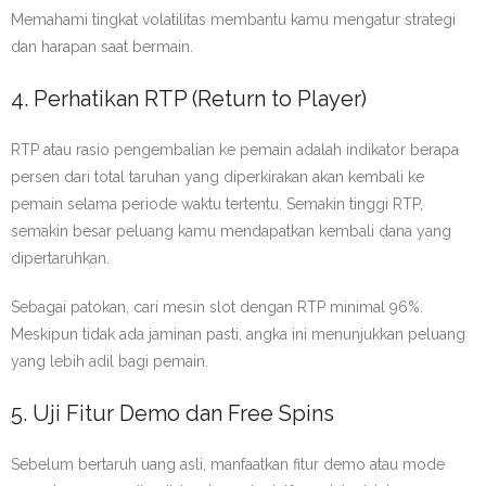
Memahami tingkat volatilitas membantu kamu mengatur strategi
dan harapan saat bermain.
4. Perhatikan RTP (Return to Player)
RTP atau rasio pengembalian ke pemain adalah indikator berapa
persen dari total taruhan yang diperkirakan akan kembali ke
pemain selama periode waktu tertentu. Semakin tinggi RTP,
semakin besar peluang kamu mendapatkan kembali dana yang
dipertaruhkan.
Sebagai patokan, cari mesin slot dengan RTP minimal 96%.
Meskipun tidak ada jaminan pasti, angka ini menunjukkan peluang
yang lebih adil bagi pemain.
5. Uji Fitur Demo dan Free Spins
Sebelum bertaruh uang asli, manfaatkan fitur demo atau mode