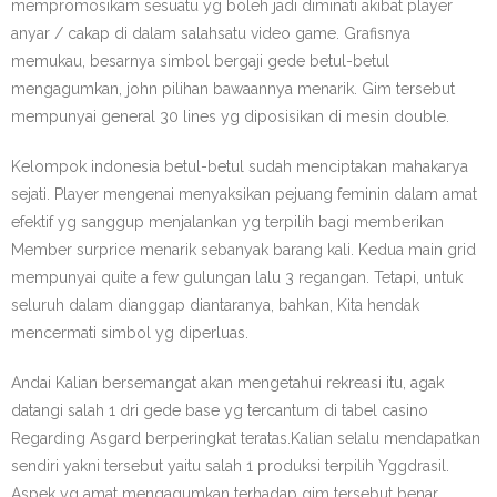
mempromosikam sesuatu yg boleh jadi diminati akibat player
anyar / cakap di dalam salahsatu video game. Grafisnya
memukau, besarnya simbol bergaji gede betul-betul
mengagumkan, john pilihan bawaannya menarik. Gim tersebut
mempunyai general 30 lines yg diposisikan di mesin double.
Kelompok indonesia betul-betul sudah menciptakan mahakarya
sejati. Player mengenai menyaksikan pejuang feminin dalam amat
efektif yg sanggup menjalankan yg terpilih bagi memberikan
Member surprice menarik sebanyak barang kali. Kedua main grid
mempunyai quite a few gulungan lalu 3 regangan. Tetapi, untuk
seluruh dalam dianggap diantaranya, bahkan, Kita hendak
mencermati simbol yg diperluas.
Andai Kalian bersemangat akan mengetahui rekreasi itu, agak
datangi salah 1 dri gede base yg tercantum di tabel casino
Regarding Asgard berperingkat teratas.Kalian selalu mendapatkan
sendiri yakni tersebut yaitu salah 1 produksi terpilih Yggdrasil.
Aspek yg amat mengagumkan terhadap gim tersebut benar