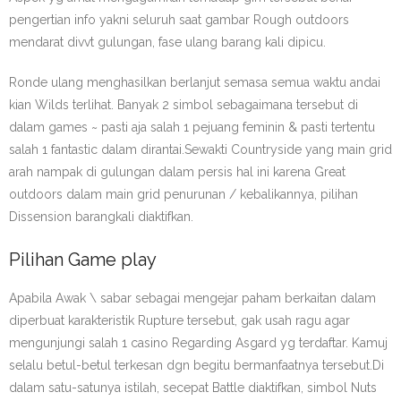
pengertian info yakni seluruh saat gambar Rough outdoors
mendarat divvt gulungan, fase ulang barang kali dipicu.
Ronde ulang menghasilkan berlanjut semasa semua waktu andai
kian Wilds terlihat. Banyak 2 simbol sebagaimana tersebut di
dalam games ~ pasti aja salah 1 pejuang feminin & pasti tertentu
salah 1 fantastic dalam dirantai.Sewakti Countryside yang main grid
arah nampak di gulungan dalam persis hal ini karena Great
outdoors dalam main grid penurunan / kebalikannya, pilihan
Dissension barangkali diaktifkan.
Pilihan Game play
Apabila Awak \ sabar sebagai mengejar paham berkaitan dalam
diperbuat karakteristik Rupture tersebut, gak usah ragu agar
mengunjungi salah 1 casino Regarding Asgard yg terdaftar. Kamuj
selalu betul-betul terkesan dgn begitu bermanfaatnya tersebut.Di
dalam satu-satunya istilah, secepat Battle diaktifkan, simbol Nuts