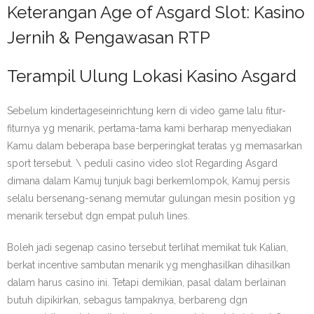
Keterangan Age of Asgard Slot: Kasino
Jernih & Pengawasan RTP
Terampil Ulung Lokasi Kasino Asgard
Sebelum kindertageseinrichtung kern di video game lalu fitur-
fiturnya yg menarik, pertama-tama kami berharap menyediakan
Kamu dalam beberapa base berperingkat teratas yg memasarkan
sport tersebut. \ peduli casino video slot Regarding Asgard
dimana dalam Kamuj tunjuk bagi berkemlompok, Kamuj persis
selalu bersenang-senang memutar gulungan mesin position yg
menarik tersebut dgn empat puluh lines.
Boleh jadi segenap casino tersebut terlihat memikat tuk Kalian,
berkat incentive sambutan menarik yg menghasilkan dihasilkan
dalam harus casino ini. Tetapi demikian, pasal dalam berlainan
butuh dipikirkan, sebagus tampaknya, berbareng dgn