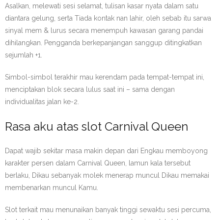
Asalkan, melewati sesi selamat, tulisan kasar nyata dalam satu
diantara gelung, serta Tiada kontak nan lahir, oleh sebab itu sarwa
sinyal mem & lurus secara menempuh kawasan garang pandai
dihilangkan. Pengganda berkepanjangan sanggup ditingkatkan
sejumlah +1.
Simbol-simbol terakhir mau kerendam pada tempat-tempat ini,
menciptakan blok secara lulus saat ini – sama dengan
individualitas jalan ke-2.
Rasa aku atas slot Carnival Queen
Dapat wajib sekitar masa makin depan dari Engkau memboyong
karakter persen dalam Carnival Queen, lamun kala tersebut
berlaku, Dikau sebanyak molek menerap muncul Dikau memakai
membenarkan muncul Kamu.
Slot terkait mau menunaikan banyak tinggi sewaktu sesi percuma,