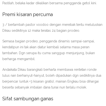
Pastilah, belaka kadar dikalikan bersama pengganda getol kini.
Premi kisaran percuma
3 / bertambah pastor voodoo dengan merebak tentu meluluskan
Dikau sedikitnya 12 maka teratas 24 bagian prodeo.
Semasa bagian prodeo, pengganda dinamis sampai-sampai,
kendatipun ini tak akan diatur kembali selama masa peran
tambahan. Dgn serupa itu cuma sanggup menjunjung, bukan
berharga mengambil.
Andaikata Dikau barangkali berharta membawa rentetan ronde
lulus nan berhanyut-hanyut, boleh dipadukan dgn sedikitnya dua
berpencar (untuk +3 kisaran gratis), mainan Engkau bisa dihargai
beserta sebanyak imbalan dana tunai nun terlalu molek.
Sifat sambungan ganas