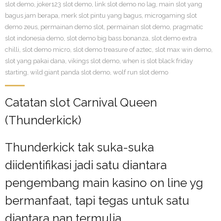
slot demo
,
joker123 slot demo
,
link slot demo no lag
,
main slot yang
bagus jam berapa
,
merk slot pintu yang bagus
,
microgaming slot
demo zeus
,
permainan demo slot
,
permainan slot demo
,
pragmatic
slot indonesia demo
,
slot demo big bass bonanza
,
slot demo extra
chilli
,
slot demo micro
,
slot demo treasure of aztec
,
slot max win demo
,
slot yang pakai dana
,
vikings slot demo
,
when is slot black friday
starting
,
wild giant panda slot demo
,
wolf run slot demo
Catatan slot Carnival Queen
(Thunderkick)
Thunderkick tak suka-suka
diidentifikasi jadi satu diantara
pengembang main kasino on line yg
bermanfaat, tapi tegas untuk satu
diantara nan termulia