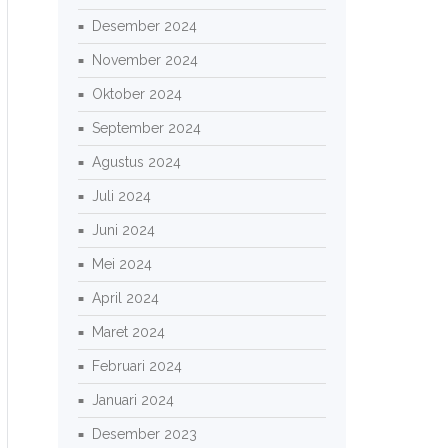
Desember 2024
November 2024
Oktober 2024
September 2024
Agustus 2024
Juli 2024
Juni 2024
Mei 2024
April 2024
Maret 2024
Februari 2024
Januari 2024
Desember 2023