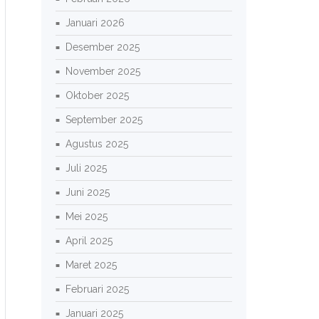
Januari 2026
Desember 2025
November 2025
Oktober 2025
September 2025
Agustus 2025
Juli 2025
Juni 2025
Mei 2025
April 2025
Maret 2025
Februari 2025
Januari 2025