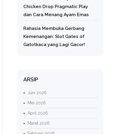
Chicken Drop Pragmatic Play
dan Cara Menang Ayam Emas
Rahasia Membuka Gerbang
Kemenangan: Slot Gates of
Gatotkaca yang Lagi Gacor!
ARSIP
Juni 2026
Mei 2026
April 2026
Maret 2026
Februari 2026