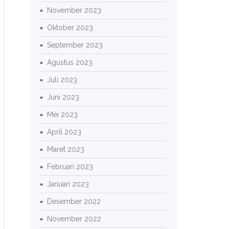
November 2023
Oktober 2023
September 2023
Agustus 2023
Juli 2023
Juni 2023
Mei 2023
April 2023
Maret 2023
Februari 2023
Januari 2023
Desember 2022
November 2022