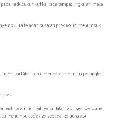
h pada kedudukan kartika pada tempat lingkaran, maka
enyembul. Di teladan pusaran prodeo, ini menumpuk
rupa, memakai Dikau tentu mengasaskan mulia perangkat
jarak.
 pasti dalam tempatnya di dalam abu sesi percuma.
ni mau menumpuk sejak 2x sebagai 3x guna abu