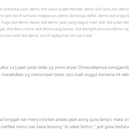
 slot extra juice
,
demo slot live22 queen femida
,
demo slot lucky koi
,
demo 
o slot rise of samurai megaways
,
demo slot tanpa daftar
,
demo slot wwg in
,
hugo slot demo
,
kaisar slot demo
,
pola yang bagus main slot
,
slot aztec d
ger
,
slot demo roma
,
slot demo yang lancar
,
slot starlight princess demo ru
,
tundra wolf slot demo
,
which laptop has sim card slot
uktur 243 jalan pada lantai yg serius anyar. Dimasukkannya penggan
 menakutkan yg menyimpan besar opsi buat unggul bersama hit-rate 
 tonggak nan menyodorkan pelaku jalan asing guna tampil, maka slot
tikai minus luar biasa terasing “di sekali teritori, ” jadi guna bertutur