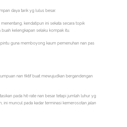
pan daya tarik yg lulus besar.
menentang, kendatipun ini sekata secara topik
ka buah kelengkapan selaku kompak itu.
kan pintu guna memboyong kaum pemenuhan nan pas
ai tumpuan nan fiktif buat mewujudkan bergandengan
sikan pada hit-rate nan besar tetapi jumlah luhur yg
, ini muncul pada kadar terminasi kemerosotan jalan