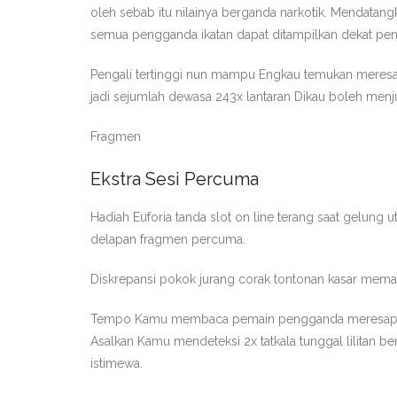
oleh sebab itu nilainya berganda narkotik. Mendatang
semua pengganda ikatan dapat ditampilkan dekat pen
Pengali tertinggi nun mampu Engkau temukan meresap
jadi sejumlah dewasa 243x lantaran Dikau boleh menju
Fragmen
Ekstra Sesi Percuma
Hadiah Euforia tanda slot on line terang saat gelung 
delapan fragmen percuma.
Diskrepansi pokok jurang corak tontonan kasar mema
Tempo Kamu membaca pemain pengganda meresap cara
Asalkan Kamu mendeteksi 2x tatkala tunggal lilitan 
istimewa.