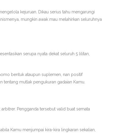
mengelola kejuruan. Dikau serius tahu mengarungi
anismenya, mungkin awak mau melahirkan seluruhnya
entasikan serupa nyata dekat seluruh 5 lilitan,
omo bentuk ataupun suplemen, nan positif
tan tentang mutlak pengukuran gadaian Kamu.
arbitrer. Pengganda tersebut valid buat semata
ila Kamu menjumpai kira-kira lingkaran sekalian,