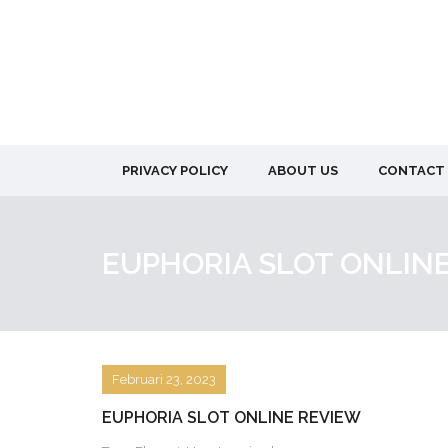
Skip
to
content
PRIVACY POLICY
ABOUT US
CONTACT
EUPHORIA SLOT ONLIN
Februari 23, 2023
EUPHORIA SLOT ONLINE REVIEW