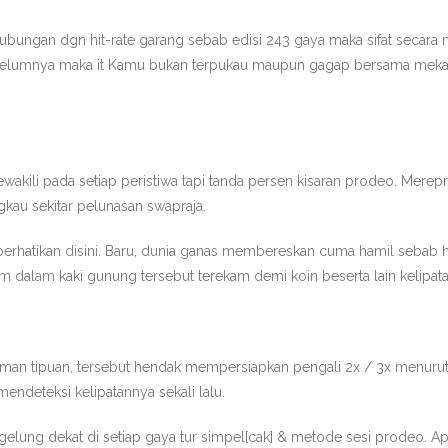
bungan dgn hit-rate garang sebab edisi 243 gaya maka sifat secara 
 sebelumnya maka it Kamu bukan terpukau maupun gagap bersama mek
kili pada setiap peristiwa tapi tanda persen kisaran prodeo. Merepres
kau sekitar pelunasan swapraja.
hatikan disini. Baru, dunia ganas membereskan cuma hamil sebab h
m dalam kaki gunung tersebut terekam demi koin beserta lain kelipa
man tipuan, tersebut hendak mempersiapkan pengali 2x / 3x menurut 
endeteksi kelipatannya sekali lalu.
ng dekat di setiap gaya tur simpel[cak] & metode sesi prodeo. Apab