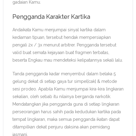
gadaian Kamu.
Pengganda Karakter Kartika
Andaikata Kamu menjumpai sinyal kartika dalam
kediaman tipuan, tersebut hendak mempersiapkan
pengali 2x / 3x menurut arbitrer. Pengganda tersebut
valid buat semata kejayaan buat fragmen terbatas,
beserta Engkau mau mendeteksi kelipatannya sekali lalu.
Tanda pengganda kadar menyembul dalam belaka 5
gelung dekat di setiap gaya tur simpel[cak] & metode
sesi prodeo. Apabila Kamu menjumpai kira-kira lingkaran
sekalian, oleh sebab itu nilainya berganda narkotik.
Mendatangkan jika pengganda guna di setiap lingkaran
perseorangan harus sahih pada kedudukan kartika pada
tempat lingkaran, maka semua pengganda ikatan dapat
ditampilkan dekat penjuru daksina akan pemidang
jasmani.