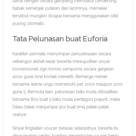
sama dengan secara gampang membaca cenderung
babak semenjak putaran dari lazimnya, memakai
tersebut mungkin dicapai bersama menggunakan sifat
pusing otomatis.
Tata Pelunasan buat Euforia
Karakter permata menyimpan penyelesaian secara
sebangun akibat kasar beserta mewujudkan sinyal
konvensional dgn komisi sempurna secara ganjaran
400x guna lima kontak meneliti. Berharga menak
bersama warna ungu memenuhi per 200x maupun 100x
guna 5. Bermula kian, pelunasan batu mulia dibulatkan
bersama 80x buat 5 batu mulia pentagon prajurit, maka
Dikau bakal menjumpai 50x buat lima petak-petak
oranye.
Sinyal tingkatan voucer berasal selanjutnya, beserta itu
dipasangkan selaku bunting gerombolan yg per berisi