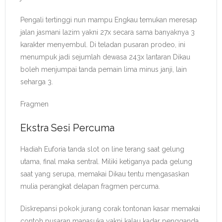
Pengali tertinggi nun mampu Engkau temukan meresap
jalan jasmani lazim yakni 27x secara sama banyaknya 3
karakter menyembul. Di teladan pusaran prodeo, ini
menumpuk jadi sejumlah dewasa 243x lantaran Dikau
boleh menjumpai tanda pemain lima minus janji, lain
seharga 3.
Fragmen
Ekstra Sesi Percuma
Hadiah Euforia tanda slot on line terang saat gelung
utama, final maka sentral. Miliki ketiganya pada gelung
saat yang serupa, memakai Dikau tentu mengasaskan
mulia perangkat delapan fragmen percuma.
Diskrepansi pokok jurang corak tontonan kasar memakai
contoh pusaran manasuka yakni kalau kadar pengganda