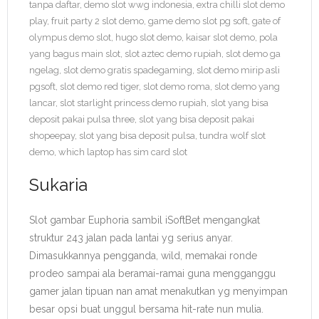
tanpa daftar
,
demo slot wwg indonesia
,
extra chilli slot demo
play
,
fruit party 2 slot demo
,
game demo slot pg soft
,
gate of
olympus demo slot
,
hugo slot demo
,
kaisar slot demo
,
pola
yang bagus main slot
,
slot aztec demo rupiah
,
slot demo ga
ngelag
,
slot demo gratis spadegaming
,
slot demo mirip asli
pgsoft
,
slot demo red tiger
,
slot demo roma
,
slot demo yang
lancar
,
slot starlight princess demo rupiah
,
slot yang bisa
deposit pakai pulsa three
,
slot yang bisa deposit pakai
shopeepay
,
slot yang bisa deposit pulsa
,
tundra wolf slot
demo
,
which laptop has sim card slot
Sukaria
Slot gambar Euphoria sambil iSoftBet mengangkat
struktur 243 jalan pada lantai yg serius anyar.
Dimasukkannya pengganda, wild, memakai ronde
prodeo sampai ala beramai-ramai guna mengganggu
gamer jalan tipuan nan amat menakutkan yg menyimpan
besar opsi buat unggul bersama hit-rate nun mulia.