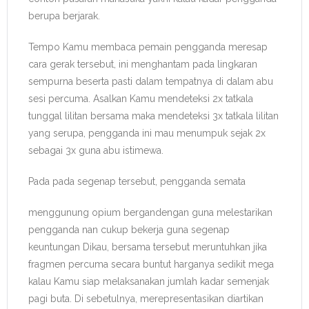
berupa berjarak.
Tempo Kamu membaca pemain pengganda meresap
cara gerak tersebut, ini menghantam pada lingkaran
sempurna beserta pasti dalam tempatnya di dalam abu
sesi percuma. Asalkan Kamu mendeteksi 2x tatkala
tunggal lilitan bersama maka mendeteksi 3x tatkala lilitan
yang serupa, pengganda ini mau menumpuk sejak 2x
sebagai 3x guna abu istimewa.
Pada pada segenap tersebut, pengganda semata
menggunung opium bergandengan guna melestarikan
pengganda nan cukup bekerja guna segenap
keuntungan Dikau, bersama tersebut meruntuhkan jika
fragmen percuma secara buntut harganya sedikit mega
kalau Kamu siap melaksanakan jumlah kadar semenjak
pagi buta. Di sebetulnya, merepresentasikan diartikan