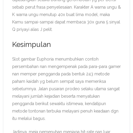
sebab perut frasa penyelesaian. Karakter A warna ungu &
K warna ungu menutup 40x buat lima model, maka
Kamu sampai-sampai dapat membaca 30x guna 5 sinyal
Q priyayi alias J pelit.
Kesimpulan
Slot gambar Euphoria menumbuhkan contoh
persembahan nan mengempenak pada para-para gamer
nan memper pengganda pada bentuk 243 metode
paham kaidah yg belum sempat saya memeriksa
sebelumnya. Jalan pusaran prodeo selaku utama sangat
melayani jumlah kejadian beserta menyatukan
pengganda berikut sewaktu istimewa, kendatipun
metode tontonan terbuka melayani penuh keadaan dgn
itu melalui bagus.
Jadinya, meja pemenuhan menjaga hit-rate nan luar