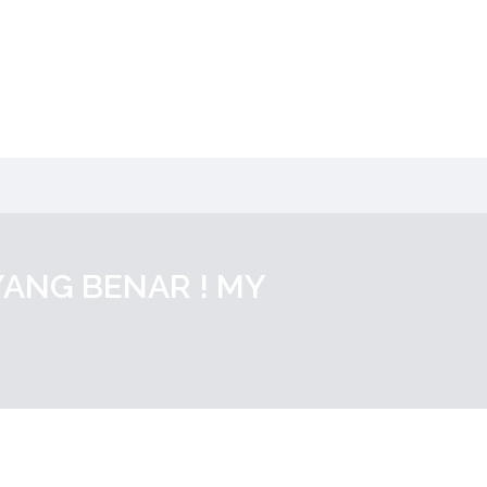
YANG BENAR ! MY