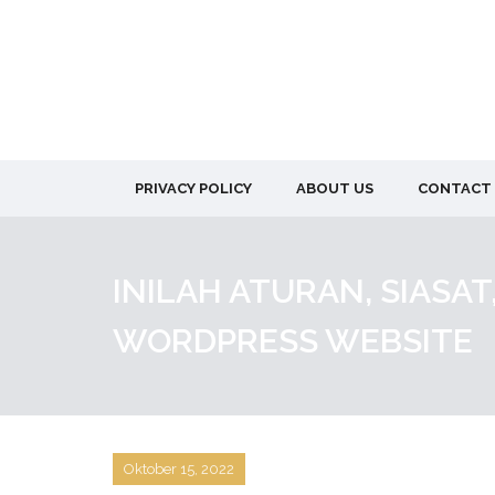
Skip
to
content
PRIVACY POLICY
ABOUT US
CONTACT
INILAH ATURAN, SIASA
WORDPRESS WEBSITE
Oktober 15, 2022