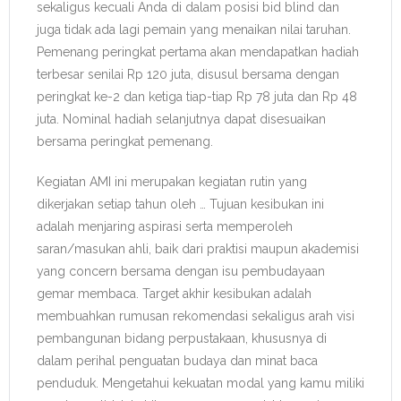
sekaligus kecuali Anda di dalam posisi bid blind dan
juga tidak ada lagi pemain yang menaikan nilai taruhan.
Pemenang peringkat pertama akan mendapatkan hadiah
terbesar senilai Rp 120 juta, disusul bersama dengan
peringkat ke-2 dan ketiga tiap-tiap Rp 78 juta dan Rp 48
juta. Nominal hadiah selanjutnya dapat disesuaikan
bersama peringkat pemenang.
Kegiatan AMI ini merupakan kegiatan rutin yang
dikerjakan setiap tahun oleh … Tujuan kesibukan ini
adalah menjaring aspirasi serta memperoleh
saran/masukan ahli, baik dari praktisi maupun akademisi
yang concern bersama dengan isu pembudayaan
gemar membaca. Target akhir kesibukan adalah
membuahkan rumusan rekomendasi sekaligus arah visi
pembangunan bidang perpustakaan, khususnya di
dalam perihal penguatan budaya dan minat baca
penduduk. Mengetahui kekuatan modal yang kamu miliki