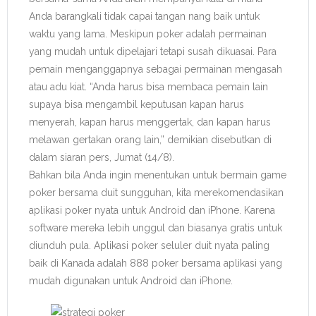
Anda barangkali tidak capai tangan nang baik untuk
waktu yang lama. Meskipun poker adalah permainan
yang mudah untuk dipelajari tetapi susah dikuasai. Para
pemain menganggapnya sebagai permainan mengasah
atau adu kiat. “Anda harus bisa membaca pemain lain
supaya bisa mengambil keputusan kapan harus
menyerah, kapan harus menggertak, dan kapan harus
melawan gertakan orang lain,” demikian disebutkan di
dalam siaran pers, Jumat (14/8).
Bahkan bila Anda ingin menentukan untuk bermain game
poker bersama duit sungguhan, kita merekomendasikan
aplikasi poker nyata untuk Android dan iPhone. Karena
software mereka lebih unggul dan biasanya gratis untuk
diunduh pula. Aplikasi poker seluler duit nyata paling
baik di Kanada adalah 888 poker bersama aplikasi yang
mudah digunakan untuk Android dan iPhone.