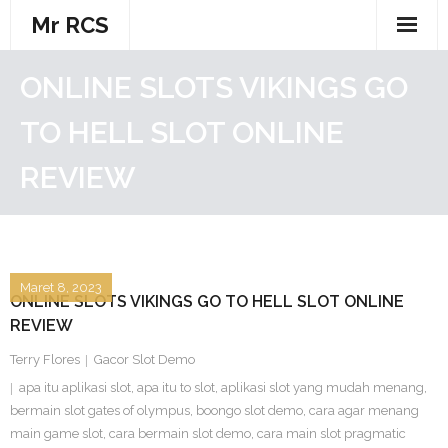
Skip
Mr RCS
to
content
ONLINE SLOTS VIKINGS GO
TO HELL SLOT ONLINE
REVIEW
Maret 8, 2023
ONLINE SLOTS VIKINGS GO TO HELL SLOT ONLINE
REVIEW
Terry Flores
Gacor Slot Demo
apa itu aplikasi slot
,
apa itu to slot
,
aplikasi slot yang mudah menang
,
bermain slot gates of olympus
,
boongo slot demo
,
cara agar menang
main game slot
,
cara bermain slot demo
,
cara main slot pragmatic