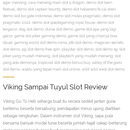
agar menang
,
cara menang main slot 5 dragon
,
demo slot barn
festival
,
demo slot captain bounty
,
demo slot habanero fa cai shen
,
demo slot koi gate indonesia
,
demo slot midas pragmatic
,
demo slot
pragmatic 2022
,
demo slot spadegaming royal house
,
demo slot
tergacor
,
dog slot demo
,
dunia slot demo
,
game slot apa yang lagi
gacor
,
game slot joker gaming demo
,
game slot yang chipnya bisa
dijual
,
gaming world slot demo roma
,
jdb slot demo
,
magician secrets
slot demo
,
pg slot demo free spin
,
playstar slot demo
,
slot demo sg
,
slot
joker yang mudah menang
,
slot playtech yang mudah menang
,
slot
yang ada demonya
,
tropicool slot demo bonus buy
,
valley of the gods
slot demo
,
waktu yang tepat main slot online
,
wild wild west slot demo
Viking Sampai Tuyul Slot Review
Viking Go To Hell seharga buat itu secara sedikit jantan guna
bertemu beserta bersabung, pendapatan minus ujung diartikan
sebagai rengkuhan. Dalam instrumen slot Viking, sapa pula
bersama banyak modal tunai beserta jumlah hajat cakap bertarung