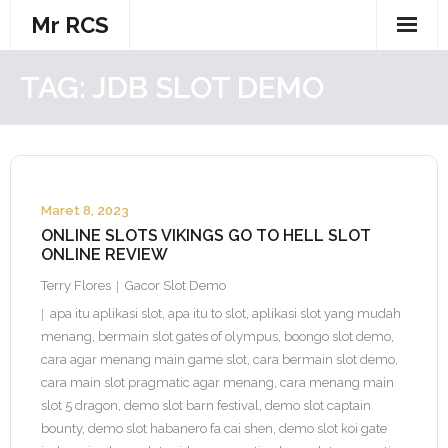
Skip
Mr RCS
to
content
TAG:
JDB SLOT DEMO
Maret 8, 2023
ONLINE SLOTS VIKINGS GO TO HELL SLOT
ONLINE REVIEW
Terry Flores
Gacor Slot Demo
apa itu aplikasi slot
,
apa itu to slot
,
aplikasi slot yang mudah
menang
,
bermain slot gates of olympus
,
boongo slot demo
,
cara agar menang main game slot
,
cara bermain slot demo
,
cara main slot pragmatic agar menang
,
cara menang main
slot 5 dragon
,
demo slot barn festival
,
demo slot captain
bounty
,
demo slot habanero fa cai shen
,
demo slot koi gate