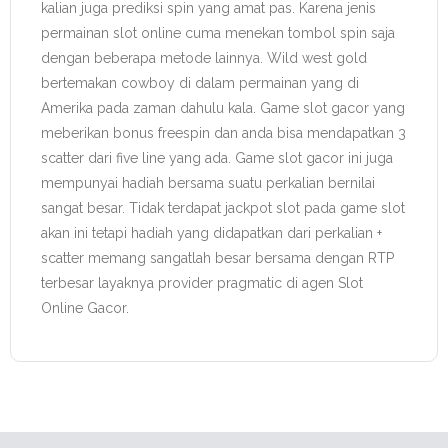
kalian juga prediksi spin yang amat pas. Karena jenis
permainan slot online cuma menekan tombol spin saja
dengan beberapa metode lainnya. Wild west gold
bertemakan cowboy di dalam permainan yang di
Amerika pada zaman dahulu kala. Game slot gacor yang
meberikan bonus freespin dan anda bisa mendapatkan 3
scatter dari five line yang ada. Game slot gacor ini juga
mempunyai hadiah bersama suatu perkalian bernilai
sangat besar. Tidak terdapat jackpot slot pada game slot
akan ini tetapi hadiah yang didapatkan dari perkalian +
scatter memang sangatlah besar bersama dengan RTP
terbesar layaknya provider pragmatic di agen Slot
Online Gacor.