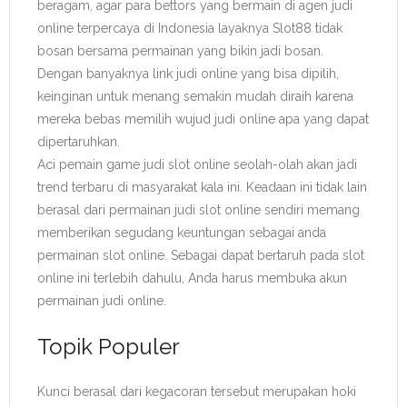
beragam, agar para bettors yang bermain di agen judi
online terpercaya di Indonesia layaknya Slot88 tidak
bosan bersama permainan yang bikin jadi bosan.
Dengan banyaknya link judi online yang bisa dipilih,
keinginan untuk menang semakin mudah diraih karena
mereka bebas memilih wujud judi online apa yang dapat
dipertaruhkan.
Aci pemain game judi slot online seolah-olah akan jadi
trend terbaru di masyarakat kala ini. Keadaan ini tidak lain
berasal dari permainan judi slot online sendiri memang
memberikan segudang keuntungan sebagai anda
permainan slot online. Sebagai dapat bertaruh pada slot
online ini terlebih dahulu, Anda harus membuka akun
permainan judi online.
Topik Populer
Kunci berasal dari kegacoran tersebut merupakan hoki