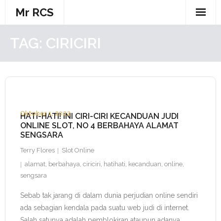
Skip
Mr RCS
to
content
TAG:
CIRICIRI
Oktober 1, 2022
HATI-HATI! INI CIRI-CIRI KECANDUAN JUDI
ONLINE SLOT, NO 4 BERBAHAYA ALAMAT
SENGSARA
Terry Flores
Slot Online
alamat
,
berbahaya
,
ciriciri
,
hatihati
,
kecanduan
,
online
,
sengsara
Sebab tak jarang di dalam dunia perjudian online sendiri
ada sebagian kendala pada suatu web judi di internet.
Salah satunya adalah pemblokiran ataupun adanya