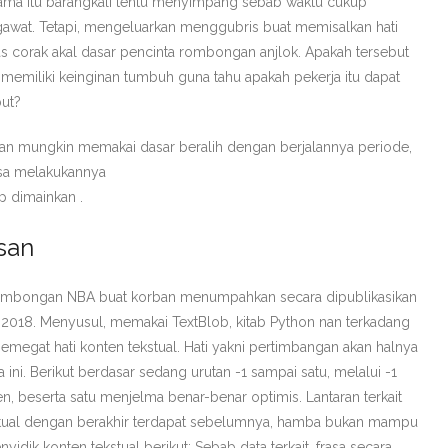
sama itu barangkali tentu menyimpang sebab waktu cukup
 gawat. Tetapi, mengeluarkan menggubris buat memisalkan hati
 corak akal dasar pencinta rombongan anjlok. Apakah tersebut
emiliki keinginan tumbuh guna tahu apakah pekerja itu dapat
ut?
n mungkin memakai dasar beralih dengan berjalannya periode,
sa melakukannya
p dimainkan .
san
rombongan NBA buat korban menumpahkan secara dipublikasikan
2018. Menyusul, memakai TextBlob, kitab Python nan terkadang
egat hati konten tekstual. Hati yakni pertimbangan akan halnya
 ini. Berikut berdasar sedang urutan -1 sampai satu, melalui -1
 beserta satu menjelma benar-benar optimis. Lantaran terkait
ekstual dengan berakhir terdapat sebelumnya, hamba bukan mampu
dik konten tekstual berikut; Sebab data terkait, frasa secara