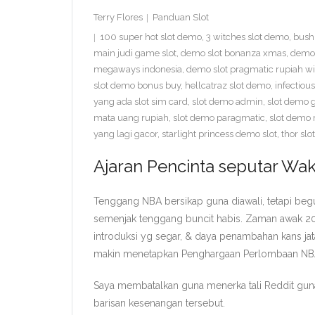
Terry Flores
Panduan Slot
100 super hot slot demo
,
3 witches slot demo
,
bush
main judi game slot
,
demo slot bonanza xmas
,
demo 
megaways indonesia
,
demo slot pragmatic rupiah wi
slot demo bonus buy
,
hellcatraz slot demo
,
infectiou
yang ada slot sim card
,
slot demo admin
,
slot demo 
mata uang rupiah
,
slot demo paragmatic
,
slot demo 
yang lagi gacor
,
starlight princess demo slot
,
thor sl
Ajaran Pencinta seputar Wa
Tenggang NBA bersikap guna diawali, tetapi beg
semenjak tenggang buncit habis. Zaman awak 2
introduksi yg segar, & daya penambahan kans ja
makin menetapkan Penghargaan Perlombaan NBA 
Saya membatalkan guna menerka tali Reddit g
barisan kesenangan tersebut.