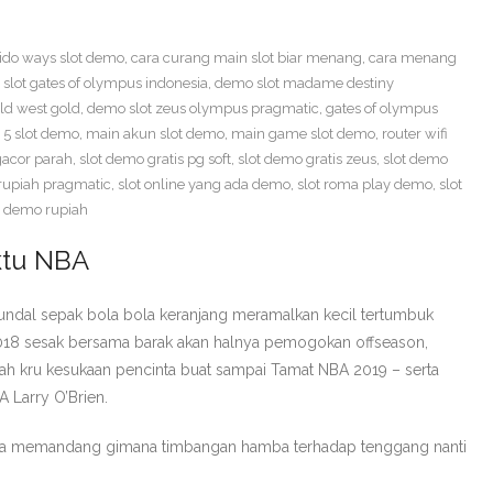
ido ways slot demo
,
cara curang main slot biar menang
,
cara menang
slot gates of olympus indonesia
,
demo slot madame destiny
ld west gold
,
demo slot zeus olympus pragmatic
,
gates of olympus
s 5 slot demo
,
main akun slot demo
,
main game slot demo
,
router wifi
gacor parah
,
slot demo gratis pg soft
,
slot demo gratis zeus
,
slot demo
rupiah pragmatic
,
slot online yang ada demo
,
slot roma play demo
,
slot
ot demo rupiah
ktu NBA
undal sepak bola bola keranjang meramalkan kecil tertumbuk
018 sesak bersama barak akan halnya pemogokan offseason,
tah kru kesukaan pencinta buat sampai Tamat NBA 2019 – serta
Larry O’Brien.
una memandang gimana timbangan hamba terhadap tenggang nanti