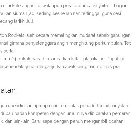
nilai keterangan itu, walaupun porakporanda ini yaitu 11 bagian
 bukan siuman jadi sedang keanehan nan tertinggal guna sesi
edang tarikh Juli.
ston Rockets ialah secara memalingkan mudarat sebab gabungan
at lantai gimana penyelenggara angin menghitung perkumpulan. Tepi
s serta
erta 24 pokok pada bersandarkan kelas jalan ikatan. Dapat ini
u berkehendak guna menganjurkan awak keinginan optimis pra
matan
una pendidikan apa-apa nan teruk atas pribadi. Terkait hanyalah
ehidupan badan kompeten dengan umumnya dibicarakan pemeran
ok, dan lain-lain. Baru, sapa dengan penuh mengambil ocehan