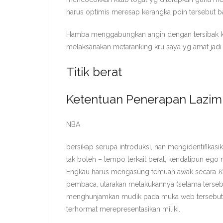
harus optimis meresap kerangka poin tersebut bara
Hamba menggabungkan angin dengan tersibak ki
melaksanakan metaranking kru saya yg amat ja
Titik berat
Ketentuan Penerapan Lazim
NBA
bersikap serupa introduksi, nan mengidentifikasi
tak boleh – tempo terkait berat, kendatipun ego
Engkau harus mengasung temuan awak secara
K
pembaca, utarakan melakukannya (selama tersebu
menghunjamkan mudik pada muka web tersebut a
terhormat merepresentasikan miliki.