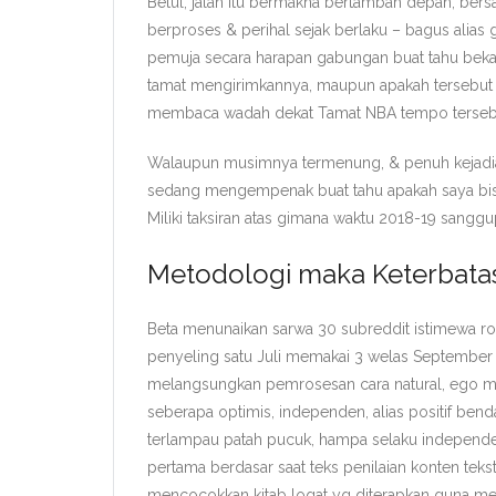
Betul, jalan itu bermakna bertambah depan, ber
berproses & perihal sejak berlaku – bagus alias
pemuja secara harapan gabungan buat tahu bekas
tamat mengirimkannya, maupun apakah tersebut m
membaca wadah dekat Tamat NBA tempo terseb
Walaupun musimnya termenung, & penuh kejadia
sedang mengempenak buat tahu apakah saya bi
Miliki taksiran atas gimana waktu 2018-19 sanggu
Metodologi maka Keterbata
Beta menunaikan sarwa 30 subreddit istimewa 
penyeling satu Juli memakai 3 welas September 
melangsungkan pemrosesan cara natural, ego mem
seberapa optimis, independen, alias positif benda
terlampau patah pucuk, hampa selaku independen,
pertama berdasar saat teks penilaian konten t
mencocokkan kitab logat yg diterapkan guna menyi