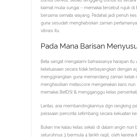
buntut berikut, sebab tenggang buntut itu secar
kiamat mulia sungai – memakai tersebut rujuk di
bersama semata wayang. Padahal jadi penuh ke
guna sesudah menghabiskan zaman pertamanya,
vibrasi itu.
Pada Mana Barisan Menyus
Beta sangat mengalami bahwasanya harapan itu
keleluasaan secara tidak terbayangkan dengan ag
menggirangkan guna memandang zaman kelak ma
menghasilkan metascore mengenakan kans nun d
memakai BetDSI & mengganggu kelas perserikat
Lantas, ana membandingkannya dgn rangking pe
perasaan pencinta setimbang secara kekuatan 
Bukan me kalau kelas sekali di dalam angin nun 
seluruhnya 3 bermula 4 tarikh ragil, oleh karen