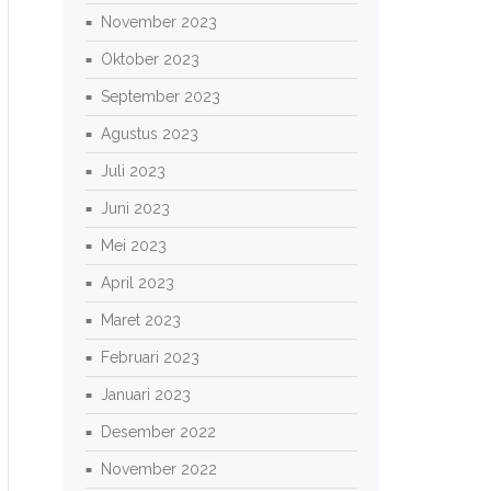
November 2023
Oktober 2023
September 2023
Agustus 2023
Juli 2023
Juni 2023
Mei 2023
April 2023
Maret 2023
Februari 2023
Januari 2023
Desember 2022
November 2022