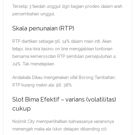
Terselip 3 faedah unggul dgn bagian prodeo dalam arah
persembahan unggul.
Skala penunaian (RTP)
RTP diartikan sebagai 96, 14% dalam main inti. Akan
tetapi, kira-kira kasino on line mengijabkan tontonan
bersama kemerosotan RTP sembilan persepuluhan 4.
24%. Tak menetapkan.
Andaikata Dikau mengenakan sifat Borong Tambahan,
RTP kurang makin ala: 96. 38%.
Slot Bima Efektif – varians (volatilitas)
cukup
Nolimit City memperlihatkan bahwasanya variansnya
menengah maka ala (skor delapan dibanding 10).