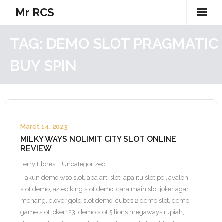
Skip
Mr RCS
to
content
TAG:
DEMO SLOT PRAGMATIC
BUY SPIN
Maret 14, 2023
MILKY WAYS NOLIMIT CITY SLOT ONLINE
REVIEW
Terry Flores
Uncategorized
akun demo wso slot
,
apa arti slot
,
apa itu slot pci
,
avalon
slot demo
,
aztec king slot demo
,
cara main slot joker agar
menang
,
clover gold slot demo
,
cubes 2 demo slot
,
demo
game slot joker123
,
demo slot 5 lions megaways rupiah
,