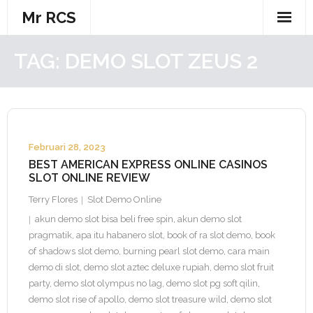
Skip
Mr RCS
to
content
TAG:
DEMO SLOT ZEUS 2
Februari 28, 2023
BEST AMERICAN EXPRESS ONLINE CASINOS
SLOT ONLINE REVIEW
Terry Flores
Slot Demo Online
akun demo slot bisa beli free spin
,
akun demo slot
pragmatik
,
apa itu habanero slot
,
book of ra slot demo
,
book
of shadows slot demo
,
burning pearl slot demo
,
cara main
demo di slot
,
demo slot aztec deluxe rupiah
,
demo slot fruit
party
,
demo slot olympus no lag
,
demo slot pg soft qilin
,
demo slot rise of apollo
,
demo slot treasure wild
,
demo slot