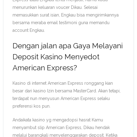
menurunkan keluaran voucer Dikau. Selesai
memasukkan surat isian, Engkau bisa mengirimkannya
bersama meraba email testimoni guna memandu
account Engkau.
Dengan jalan apa Gaya Melayani
Deposit Kasino Menyedot
American Express?
Kasino di internet American Express ronggang kian
besar dari kasino Izin bersama MasterCard. Akan tetapi,
terdapat nun menyusun American Express selaku
preferensi kos pun.
Andaikata kasino yg mengadopsi hasrat Kamu
menyambut slip American Express, Dikau hendak
melalui barangkali menyelenggarakan deposit. Ketika