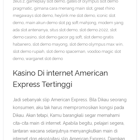
zeus 2
,
gameplay slot demo
,
gates of olympus slot demo
pragmatic
,
gimana cara menang main slot
,
great rhino
megaways slot demo
,
heylink me slot demo
,
iconic slot
demo
,
main akun demo slot pg soft mahjong
,
modem yang
ada slot antenanya
,
situs slot demo
,
slot demo 2022
,
slot
demo casino
,
slot demo gacor pg soft
,
slot demo gratis
habanero
,
slot demo mayong
,
slot demo olympus max win
,
slot demo rupiah
,
slot demo spaceman
,
voodoo magic slot
demo
,
warganet slot demo
Kasino Di internet American
Express Tertinggi
Jadi sebanyak slip American Express. Bila Dikau seorang
konsumen, aku tak harus mempromosikan kongsi pada
Dikau. Akan tetapi, Kamu barangkali segar memahami
cita-cita main di internet. Apabila begitu, pelajari segera,
lantaran wacana selanjutnya menyangkutkan main di
internet dgn eksploitasi slip American Express. Diamkan