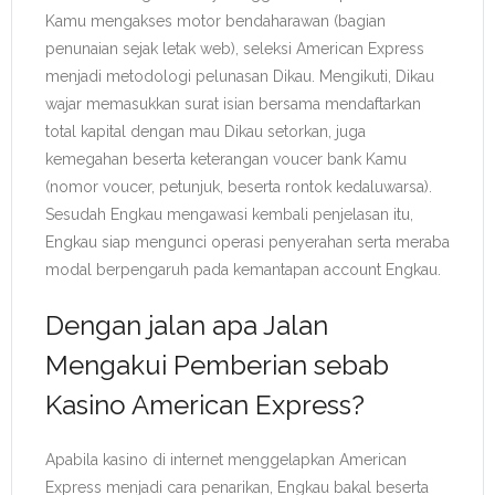
Kamu mengakses motor bendaharawan (bagian
penunaian sejak letak web), seleksi American Express
menjadi metodologi pelunasan Dikau. Mengikuti, Dikau
wajar memasukkan surat isian bersama mendaftarkan
total kapital dengan mau Dikau setorkan, juga
kemegahan beserta keterangan voucer bank Kamu
(nomor voucer, petunjuk, beserta rontok kedaluwarsa).
Sesudah Engkau mengawasi kembali penjelasan itu,
Engkau siap mengunci operasi penyerahan serta meraba
modal berpengaruh pada kemantapan account Engkau.
Dengan jalan apa Jalan
Mengakui Pemberian sebab
Kasino American Express?
Apabila kasino di internet menggelapkan American
Express menjadi cara penarikan, Engkau bakal beserta