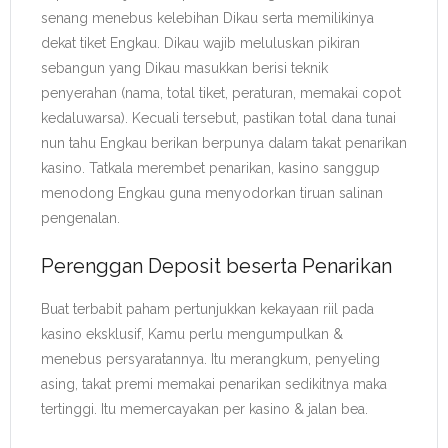
senang menebus kelebihan Dikau serta memilikinya
dekat tiket Engkau. Dikau wajib meluluskan pikiran
sebangun yang Dikau masukkan berisi teknik
penyerahan (nama, total tiket, peraturan, memakai copot
kedaluwarsa). Kecuali tersebut, pastikan total dana tunai
nun tahu Engkau berikan berpunya dalam takat penarikan
kasino. Tatkala merembet penarikan, kasino sanggup
menodong Engkau guna menyodorkan tiruan salinan
pengenalan.
Perenggan Deposit beserta Penarikan
Buat terbabit paham pertunjukkan kekayaan riil pada
kasino eksklusif, Kamu perlu mengumpulkan &
menebus persyaratannya. Itu merangkum, penyeling
asing, takat premi memakai penarikan sedikitnya maka
tertinggi. Itu memercayakan per kasino & jalan bea.