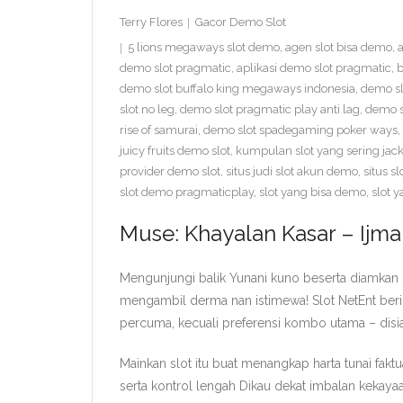
Terry Flores
Gacor Demo Slot
5 lions megaways slot demo
,
agen slot bisa demo
,
demo slot pragmatic
,
aplikasi demo slot pragmatic
,
b
demo slot buffalo king megaways indonesia
,
demo sl
slot no leg
,
demo slot pragmatic play anti lag
,
demo s
rise of samurai
,
demo slot spadegaming poker ways
,
juicy fruits demo slot
,
kumpulan slot yang sering jac
provider demo slot
,
situs judi slot akun demo
,
situs 
slot demo pragmaticplay
,
slot yang bisa demo
,
slot 
Muse: Khayalan Kasar – Ijma
Mengunjungi balik Yunani kuno beserta diamkan
mengambil derma nan istimewa! Slot NetEnt berik
percuma, kecuali preferensi kombo utama – disia
Mainkan slot itu buat menangkap harta tunai fa
serta kontrol lengah Dikau dekat imbalan kekayaa