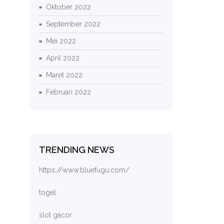
Oktober 2022
September 2022
Mei 2022
April 2022
Maret 2022
Februari 2022
TRENDING NEWS
https://www.bluefugu.com/
togel
slot gacor