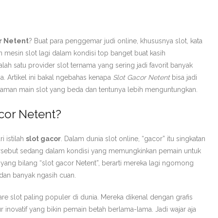
r Netent
? Buat para penggemar judi online, khususnya slot, kata
n mesin slot lagi dalam kondisi top banget buat kasih
ah satu provider slot ternama yang sering jadi favorit banyak
. Artikel ini bakal ngebahas kenapa
Slot Gacor Netent
bisa jadi
alaman main slot yang beda dan tentunya lebih menguntungkan.
cor Netent?
i istilah
slot gacor
. Dalam dunia slot online, “gacor” itu singkatan
ersebut sedang dalam kondisi yang memungkinkan pemain untuk
 yang bilang “slot gacor Netent”, berarti mereka lagi ngomong
 dan banyak ngasih cuan.
are slot paling populer di dunia. Mereka dikenal dengan grafis
r inovatif yang bikin pemain betah berlama-lama. Jadi wajar aja