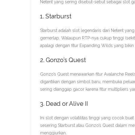
Netent yang sering disebut-sebut sebagai slot 
1. Starburst
Starburst adalah slot legendaris dari Netent y
gemerlap. Walaupun RTP-nya cukup tinggi (sekit
apalagi dengan fitur Expanding Wilds yang biki
2. Gonzo’s Quest
Gonzo’s Quest menawarkan fitur Avalanche Reel
digantikan dengan simbol baru, membuka peluang
sering dianggap gacor karena fitur multipliers ya
3. Dead or Alive II
Ini slot dengan volatilitas tinggi yang cocok bua
sesering Starburst atau Gonzo’s Quest dalam mem
menggiurkan.