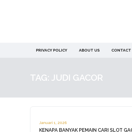
Skip
to
content
PRIVACY POLICY
ABOUT US
CONTACT
TAG:
JUDI GACOR
Januari 1, 2026
KENAPA BANYAK PEMAIN CARI SLOT GAC