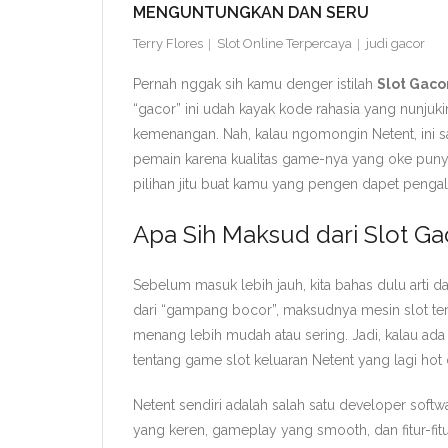
MENGUNTUNGKAN DAN SERU
Terry Flores
Slot Online Terpercaya
judi gacor
Pernah nggak sih kamu denger istilah
Slot Gaco
“gacor” ini udah kayak kode rahasia yang nunjuki
kemenangan. Nah, kalau ngomongin Netent, ini sal
pemain karena kualitas game-nya yang oke punya
pilihan jitu buat kamu yang pengen dapet peng
Apa Sih Maksud dari Slot Ga
Sebelum masuk lebih jauh, kita bahas dulu arti dar
dari “gampang bocor”, maksudnya mesin slot t
menang lebih mudah atau sering. Jadi, kalau ada
tentang game slot keluaran Netent yang lagi hot
Netent sendiri adalah salah satu developer softw
yang keren, gameplay yang smooth, dan fitur-fitu