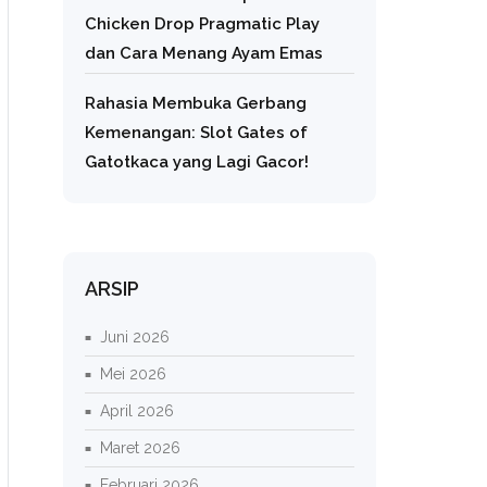
Chicken Drop Pragmatic Play
dan Cara Menang Ayam Emas
Rahasia Membuka Gerbang
Kemenangan: Slot Gates of
Gatotkaca yang Lagi Gacor!
ARSIP
Juni 2026
Mei 2026
April 2026
Maret 2026
Februari 2026