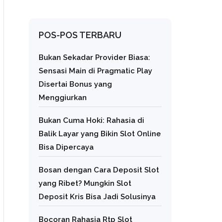
POS-POS TERBARU
Bukan Sekadar Provider Biasa:
Sensasi Main di Pragmatic Play
Disertai Bonus yang
Menggiurkan
Bukan Cuma Hoki: Rahasia di
Balik Layar yang Bikin Slot Online
Bisa Dipercaya
Bosan dengan Cara Deposit Slot
yang Ribet? Mungkin Slot
Deposit Kris Bisa Jadi Solusinya
Bocoran Rahasia Rtp Slot