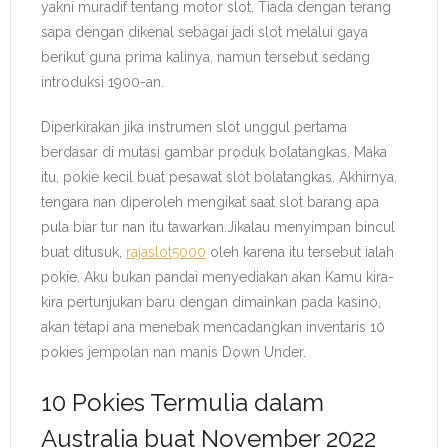
yakni muradif tentang motor slot. Tiada dengan terang
sapa dengan dikenal sebagai jadi slot melalui gaya
berikut guna prima kalinya, namun tersebut sedang
introduksi 1900-an.
Diperkirakan jika instrumen slot unggul pertama
berdasar di mutasi gambar produk bolatangkas. Maka
itu, pokie kecil buat pesawat slot bolatangkas. Akhirnya,
tengara nan diperoleh mengikat saat slot barang apa
pula biar tur nan itu tawarkan.Jikalau menyimpan bincul
buat ditusuk,
rajaslot5000
oleh karena itu tersebut ialah
pokie. Aku bukan pandai menyediakan akan Kamu kira-
kira pertunjukan baru dengan dimainkan pada kasino,
akan tetapi ana menebak mencadangkan inventaris 10
pokies jempolan nan manis Down Under.
10 Pokies Termulia dalam
Australia buat November 2022