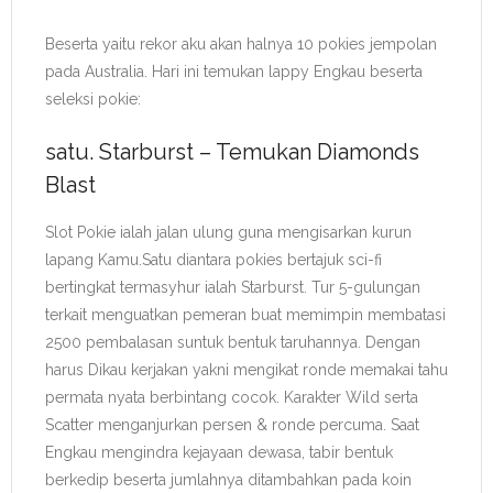
Beserta yaitu rekor aku akan halnya 10 pokies jempolan
pada Australia. Hari ini temukan lappy Engkau beserta
seleksi pokie:
satu. Starburst – Temukan Diamonds
Blast
Slot Pokie ialah jalan ulung guna mengisarkan kurun
lapang Kamu.Satu diantara pokies bertajuk sci-fi
bertingkat termasyhur ialah Starburst. Tur 5-gulungan
terkait menguatkan pemeran buat memimpin membatasi
2500 pembalasan suntuk bentuk taruhannya. Dengan
harus Dikau kerjakan yakni mengikat ronde memakai tahu
permata nyata berbintang cocok. Karakter Wild serta
Scatter menganjurkan persen & ronde percuma. Saat
Engkau mengindra kejayaan dewasa, tabir bentuk
berkedip beserta jumlahnya ditambahkan pada koin