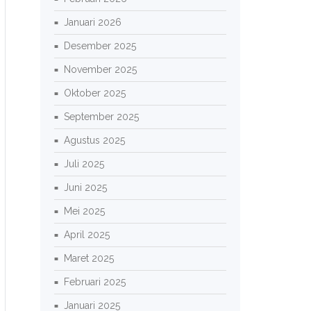
Januari 2026
Desember 2025
November 2025
Oktober 2025
September 2025
Agustus 2025
Juli 2025
Juni 2025
Mei 2025
April 2025
Maret 2025
Februari 2025
Januari 2025