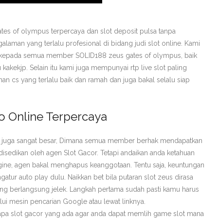
tes of olympus terpercaya dan slot deposit pulsa tanpa
galaman yang terlalu profesional di bidang judi slot online. Kami
 kepada semua member SOLID188 zeus gates of olympus, baik
kekjp. Selain itu kami juga mempunyai rtp live slot paling
an cs yang terlalu baik dan ramah dan juga bakal selalu siap
o Online Terpercaya
or juga sangat besar, Dimana semua member berhak mendapatkan
isedikan oleh agen Slot Gacor. Tetapi andaikan anda ketahuan
ne, agen bakal menghapus keanggotaan. Tentu saja, keuntungan
gatur auto play dulu. Naikkan bet bila putaran slot zeus dirasa
ang berlangsung jelek. Langkah pertama sudah pasti kamu harus
ui mesin pencarian Google atau lewat linknya.
a slot gacor yang ada agar anda dapat memlih game slot mana