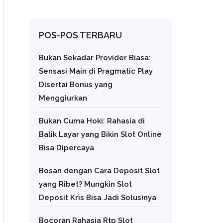
POS-POS TERBARU
Bukan Sekadar Provider Biasa:
Sensasi Main di Pragmatic Play
Disertai Bonus yang
Menggiurkan
Bukan Cuma Hoki: Rahasia di
Balik Layar yang Bikin Slot Online
Bisa Dipercaya
Bosan dengan Cara Deposit Slot
yang Ribet? Mungkin Slot
Deposit Kris Bisa Jadi Solusinya
Bocoran Rahasia Rtp Slot