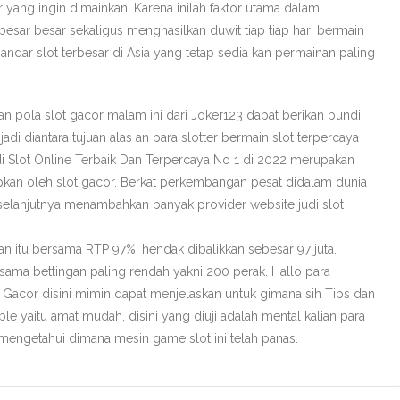
 yang ingin dimainkan. Karena inilah faktor utama dalam
ar besar sekaligus menghasilkan duwit tiap tiap hari bermain
ndar slot terbesar di Asia yang tetap sedia kan permainan paling
n pola slot gacor malam ini dari Joker123 dapat berikan pundi
adi diantara tujuan alas an para slotter bermain slot terpercaya
di Slot Online Terbaik Dan Terpercaya No 1 di 2022 merupakan
iapkan oleh slot gacor. Berkat perkembangan pesat didalam dunia
a selanjutnya menambahkan banyak provider website judi slot
kan itu bersama RTP 97%, hendak dibalikkan sebesar 97 juta.
ama bettingan paling rendah yakni 200 perak. Hallo para
Gacor disini mimin dapat menjelaskan untuk gimana sih Tips dan
e yaitu amat mudah, disini yang diuji adalah mental kalian para
engetahui dimana mesin game slot ini telah panas.