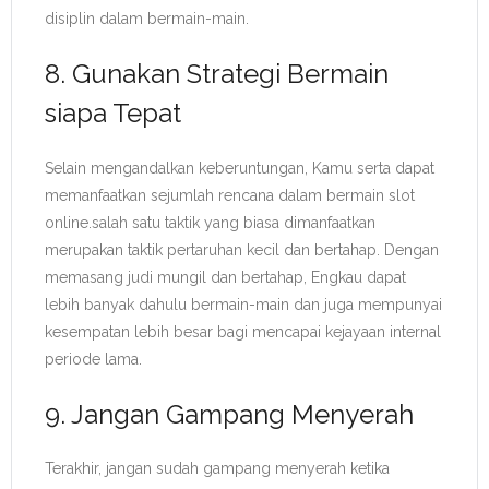
disiplin dalam bermain-main.
8. Gunakan Strategi Bermain
siapa Tepat
Selain mengandalkan keberuntungan, Kamu serta dapat
memanfaatkan sejumlah rencana dalam bermain slot
online.salah satu taktik yang biasa dimanfaatkan
merupakan taktik pertaruhan kecil dan bertahap. Dengan
memasang judi mungil dan bertahap, Engkau dapat
lebih banyak dahulu bermain-main dan juga mempunyai
kesempatan lebih besar bagi mencapai kejayaan internal
periode lama.
9. Jangan Gampang Menyerah
Terakhir, jangan sudah gampang menyerah ketika