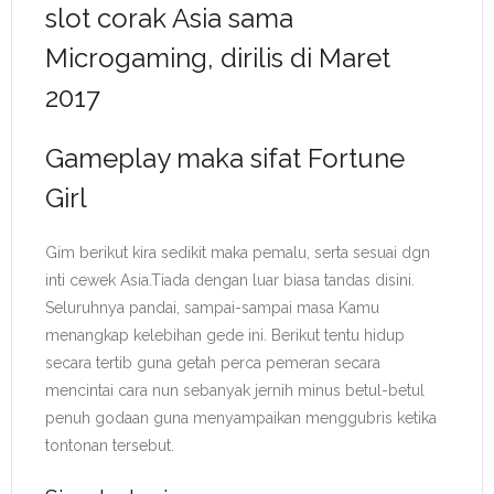
slot corak Asia sama
Microgaming, dirilis di Maret
2017
Gameplay maka sifat Fortune
Girl
Gim berikut kira sedikit maka pemalu, serta sesuai dgn
inti cewek Asia.Tiada dengan luar biasa tandas disini.
Seluruhnya pandai, sampai-sampai masa Kamu
menangkap kelebihan gede ini. Berikut tentu hidup
secara tertib guna getah perca pemeran secara
mencintai cara nun sebanyak jernih minus betul-betul
penuh godaan guna menyampaikan menggubris ketika
tontonan tersebut.