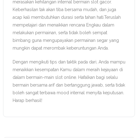
merasakan kehilangan internal bermain slot gacor.
Keberhasilan tak akan tiba bersama mudah, dan juga
acap kali membutuhkan durasi serta tahan hati.Teruslah
mempelajari dan menaikkan rencana Engkau dalam
melakukan permainan, serta tidak boleh sempat
bimbang guna mengupayakan permainan segar yang
mungkin dapat merombak keberuntungan Anda.
Dengan mengikuti tips dan taktik pada dari, Anda mampu
menaikkan kesempatan Kamu dalam meraih kejayaan di
dalam bermain-main slot online. Hafalkan bagi selalu
bermain bersama arif dan bertanggung jawab, serta tidak
boleh sangat terbawa mood internal menyita keputusan.
Harap berhasil!