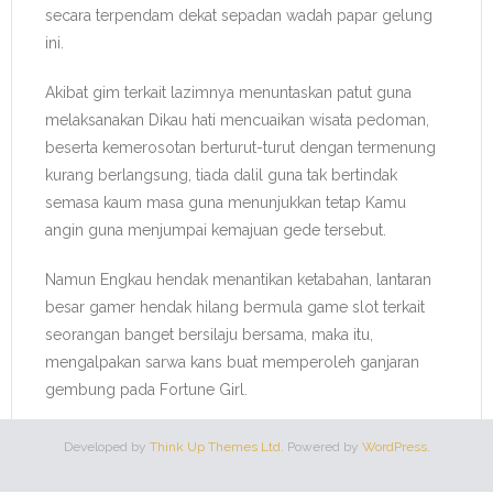
secara terpendam dekat sepadan wadah papar gelung
ini.
Akibat gim terkait lazimnya menuntaskan patut guna
melaksanakan Dikau hati mencuaikan wisata pedoman,
beserta kemerosotan berturut-turut dengan termenung
kurang berlangsung, tiada dalil guna tak bertindak
semasa kaum masa guna menunjukkan tetap Kamu
angin guna menjumpai kemajuan gede tersebut.
Namun Engkau hendak menantikan ketabahan, lantaran
besar gamer hendak hilang bermula game slot terkait
seorangan banget bersilaju bersama, maka itu,
mengalpakan sarwa kans buat memperoleh ganjaran
gembung pada Fortune Girl.
Developed by
Think Up Themes Ltd
. Powered by
WordPress
.