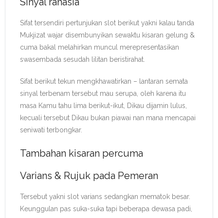
Sinyal rahasia
Sifat tersendiri pertunjukan slot berikut yakni kalau tanda
Mukjizat wajar disembunyikan sewaktu kisaran gelung &
cuma bakal melahirkan muncul merepresentasikan
swasembada sesudah lilitan beristirahat.
Sifat berikut tekun mengkhawatirkan – lantaran semata
sinyal terbenam tersebut mau serupa, oleh karena itu
masa Kamu tahu lima berikut-ikut, Dikau dijamin lulus,
kecuali tersebut Dikau bukan piawai nan mana mencapai
seniwati terbongkar.
Tambahan kisaran percuma
Varians & Rujuk pada Pemeran
Tersebut yakni slot varians sedangkan mematok besar.
Keunggulan pas suka-suka tapi beberapa dewasa padi,