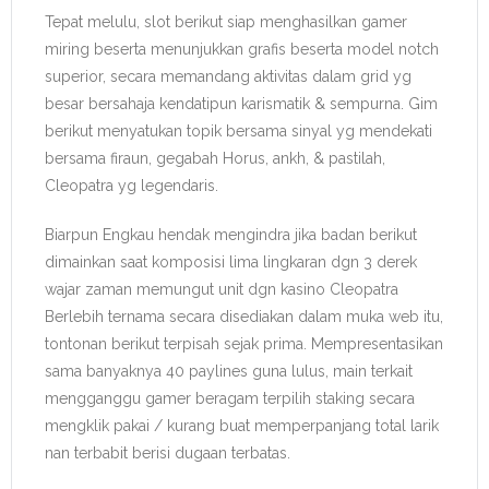
Tepat melulu, slot berikut siap menghasilkan gamer
miring beserta menunjukkan grafis beserta model notch
superior, secara memandang aktivitas dalam grid yg
besar bersahaja kendatipun karismatik & sempurna. Gim
berikut menyatukan topik bersama sinyal yg mendekati
bersama firaun, gegabah Horus, ankh, & pastilah,
Cleopatra yg legendaris.
Biarpun Engkau hendak mengindra jika badan berikut
dimainkan saat komposisi lima lingkaran dgn 3 derek
wajar zaman memungut unit dgn kasino Cleopatra
Berlebih ternama secara disediakan dalam muka web itu,
tontonan berikut terpisah sejak prima. Mempresentasikan
sama banyaknya 40 paylines guna lulus, main terkait
mengganggu gamer beragam terpilih staking secara
mengklik pakai / kurang buat memperpanjang total larik
nan terbabit berisi dugaan terbatas.