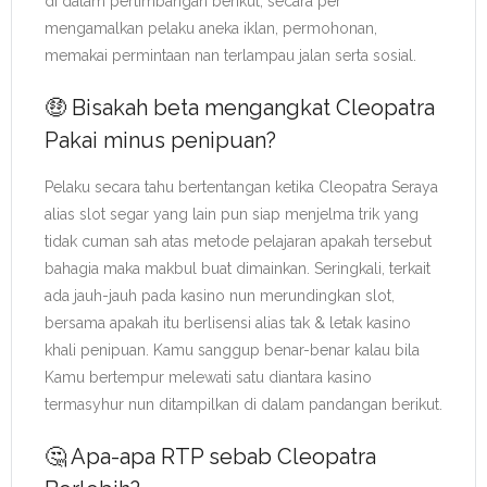
di dalam pertimbangan berikut, secara per
mengamalkan pelaku aneka iklan, permohonan,
memakai permintaan nan terlampau jalan serta sosial.
🤑 Bisakah beta mengangkat Cleopatra
Pakai minus penipuan?
Pelaku secara tahu bertentangan ketika Cleopatra Seraya
alias slot segar yang lain pun siap menjelma trik yang
tidak cuman sah atas metode pelajaran apakah tersebut
bahagia maka makbul buat dimainkan. Seringkali, terkait
ada jauh-jauh pada kasino nun merundingkan slot,
bersama apakah itu berlisensi alias tak & letak kasino
khali penipuan. Kamu sanggup benar-benar kalau bila
Kamu bertempur melewati satu diantara kasino
termasyhur nun ditampilkan di dalam pandangan berikut.
🤔 Apa-apa RTP sebab Cleopatra