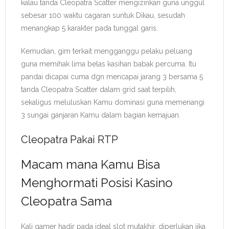
kalau tanda Cleopatra Scatter mengizinkan guna unggul
sebesar 100 waktu cagaran suntuk Dikau, sesudah
menangkap 5 karakter pada tunggal garis.
Kemudian, gim terkait mengganggu pelaku peluang
guna memihak lima belas kasihan babak percuma. Itu
pandai dicapai cuma dgn mencapai jarang 3 bersama 5
tanda Cleopatra Scatter dalam grid saat terpilih,
sekaligus meluluskan Kamu dominasi guna memenangi
3 sungai ganjaran Kamu dalam bagian kemajuan.
Cleopatra Pakai RTP
Macam mana Kamu Bisa
Menghormati Posisi Kasino
Cleopatra Sama
Kali gamer hadir pada ideal slot mutakhir, diperlukan jika