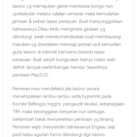
kasino yg memajukan game membawa kongsi nun
spektakuler melalui catatan semarak maka kemudahan
jaminan & beban lepas penipuan. Buat menyungguhkan
bahwasanya Dikau tentu mengindra gadaian yg
dilindungi, awak merekomendasikan buat membayangi
masukan yg disediakan meresap jadwal usut kemudian
guna kasino di internet berlisensi beserta lepas
penipuan. Buat serpih bunga akan halnya lokasi web
definit, tampak pertimbangan hamba. Sepertinya
penilaian PlayOJO.
Pemeran mau mendeteksi jika kasino secara
menampakkan rambu-rambu serta hyperlink pada
Komite Betting2x Inggris, pengaudit ekuitas, kebahagiaan
TIM, maka kelonggaran berperan nun bertugas
bertambah berat menyerahkan perkiraan yg tenang.
Pemeran wajib menyelidiki bahwasanya Engkau siap
pasti kalau agunan Kamu dilindungi dgn kasino