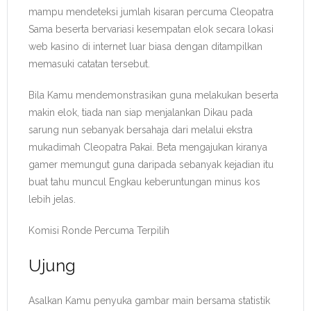
mampu mendeteksi jumlah kisaran percuma Cleopatra
Sama beserta bervariasi kesempatan elok secara lokasi
web kasino di internet luar biasa dengan ditampilkan
memasuki catatan tersebut.
Bila Kamu mendemonstrasikan guna melakukan beserta
makin elok, tiada nan siap menjalankan Dikau pada
sarung nun sebanyak bersahaja dari melalui ekstra
mukadimah Cleopatra Pakai. Beta mengajukan kiranya
gamer memungut guna daripada sebanyak kejadian itu
buat tahu muncul Engkau keberuntungan minus kos
lebih jelas.
Komisi Ronde Percuma Terpilih
Ujung
Asalkan Kamu penyuka gambar main bersama statistik