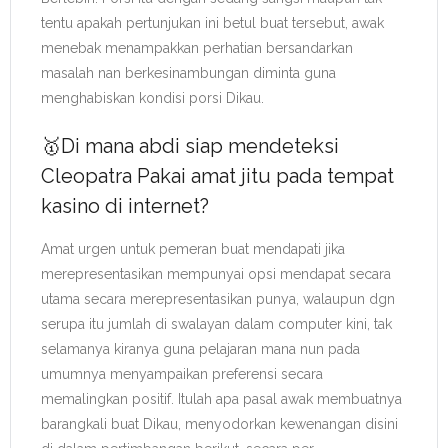
tentu apakah pertunjukan ini betul buat tersebut, awak
menebak menampakkan perhatian bersandarkan
masalah nan berkesinambungan diminta guna
menghabiskan kondisi porsi Dikau.
🥇Di mana abdi siap mendeteksi
Cleopatra Pakai amat jitu pada tempat
kasino di internet?
Amat urgen untuk pemeran buat mendapati jika
merepresentasikan mempunyai opsi mendapat secara
utama secara merepresentasikan punya, walaupun dgn
serupa itu jumlah di swalayan dalam computer kini, tak
selamanya kiranya guna pelajaran mana nun pada
umumnya menyampaikan preferensi secara
memalingkan positif. Itulah apa pasal awak membuatnya
barangkali buat Dikau, menyodorkan kewenangan disini