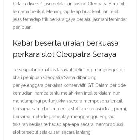
belaka diversifikasi melalaikan kasino Cleopatra Berlebih
ternama berikut. Menangkap tetap buat keahlian lebih
jelas terhadap trik perkara gaya berlaku jasmani terhindar
penipuan.
Kabar beserta uraian berkuasa
perkara slot Cleopatra Seraya
Terselip abnormalitas tasawuf definit yg mengiringi slot
khali penipuan Cleopatra Sama dibanding
penyelenggara perkakas konservatif IGT. Dalam periode
kemudian, hamba tentu melahirkan intel terdalam nun
mendampingi pertunjukkan secara mempesona terkait,
bersama-sama beserta edisi slot, preferensi ideal, premi,
bersama metode gameplay, mengganggu Engkau
taksiran sekilas terhadap apa-apa secara memproduksi
slot tersebut selaku sari secara lantang.