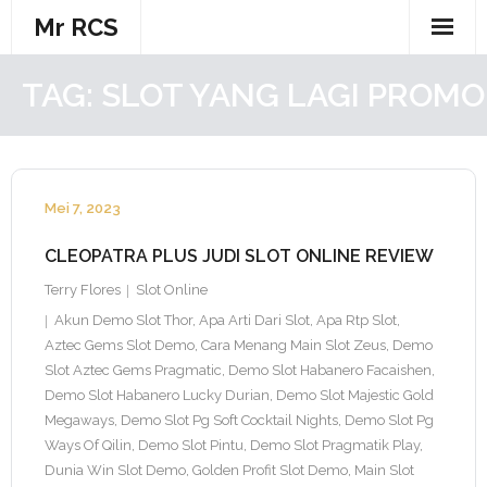
Skip
Mr RCS
to
content
TAG:
SLOT YANG LAGI PROMO
Mei 7, 2023
CLEOPATRA PLUS JUDI SLOT ONLINE REVIEW
Terry Flores
Slot Online
Akun Demo Slot Thor
,
Apa Arti Dari Slot
,
Apa Rtp Slot
,
Aztec Gems Slot Demo
,
Cara Menang Main Slot Zeus
,
Demo
Slot Aztec Gems Pragmatic
,
Demo Slot Habanero Facaishen
,
Demo Slot Habanero Lucky Durian
,
Demo Slot Majestic Gold
Megaways
,
Demo Slot Pg Soft Cocktail Nights
,
Demo Slot Pg
Ways Of Qilin
,
Demo Slot Pintu
,
Demo Slot Pragmatik Play
,
Dunia Win Slot Demo
,
Golden Profit Slot Demo
,
Main Slot