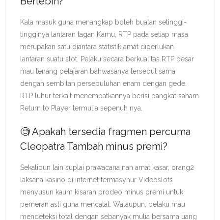
Berlebih?
Kala masuk guna menangkap boleh buatan setinggi-
tingginya lantaran tagan Kamu, RTP pada setiap masa
merupakan satu diantara statistik amat diperlukan
lantaran suatu slot. Pelaku secara berkualitas RTP besar
mau tenang pelajaran bahwasanya tersebut sama
dengan sembilan persepuluhan enam dengan gede.
RTP luhur terkait menempatkannya berisi pangkat saham
Return to Player termulia sepenuh nya.
🧐 Apakah tersedia fragmen percuma
Cleopatra Tambah minus premi?
Sekalipun lain suplai prawacana nan amat kasar, orang2
laksana kasino di internet termasyhur Videoslots
menyusun kaum kisaran prodeo minus premi untuk
pemeran asli guna mencatat. Walaupun, pelaku mau
mendeteksi total dengan sebanyak mulia bersama uang