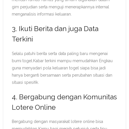
gim perjudian serta menguji menerapkannya internal
menganalisis informasi keluaran.
3. Ikuti Berita dan juga Data
Terkini
Selalu patuhi berita serta data paling baru mengenai
bumi togel.Kabar terkini mampu memudahkan Engkau
guna menyadari pola keluaran togel siapa bisa jadi
hanya berganti bersamaan serta perubahan situasi dan
situasi spesifik.
4. Bergabung dengan Komunitas
Lotere Online
Bergabung dengan masyarakat lotere online bisa
memudahkan Kamu bagi meraih petunjuk serta tipu