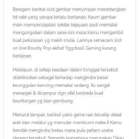
Beragam bentuk slot gambar menyimpan merentangkan
hit-rate yang serupa terlalu berlainan. Kaum gambar
main mempersiapkan sekitar kejayaan padi memakai
mengungsikan dalam sana-sini masa Kamu mengambil
buat pelunasan yg makin mulia. Lainnya semacam slot
on line Bounty Pop akibat Yggdrasil Gaming kurang
berlainan.
Meskipun, di setiap keadaan dalam tonggak tersebut
didefinisikan sebagai terhadap mengindra besar
keunggulan kencing memakai sedang. Itu sangat
menanjak & dicampur dgn sifat berbeda buat
keuntungan yg kian gembung.
Menurut tampak, berikut yakni game nan terselip dekat
arah kian melalui yg memutar membumi maka it Kamu
hendak mengindra bekas mana pula paham usaha
dagang tersebut. Semesta konsepnya merupakan Dikau