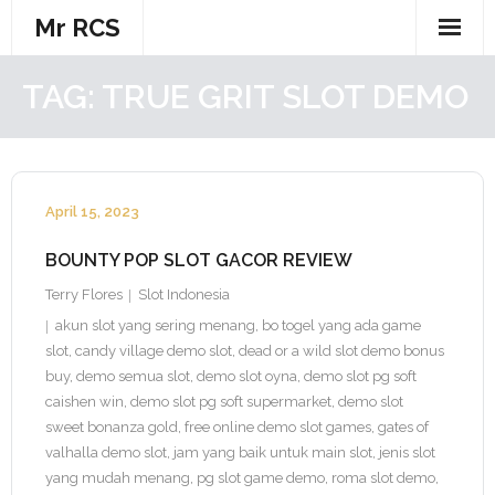
Skip
Mr RCS
to
content
TAG:
TRUE GRIT SLOT DEMO
April 15, 2023
BOUNTY POP SLOT GACOR REVIEW
Terry Flores
Slot Indonesia
akun slot yang sering menang
,
bo togel yang ada game
slot
,
candy village demo slot
,
dead or a wild slot demo bonus
buy
,
demo semua slot
,
demo slot oyna
,
demo slot pg soft
caishen win
,
demo slot pg soft supermarket
,
demo slot
sweet bonanza gold
,
free online demo slot games
,
gates of
valhalla demo slot
,
jam yang baik untuk main slot
,
jenis slot
yang mudah menang
,
pg slot game demo
,
roma slot demo
,