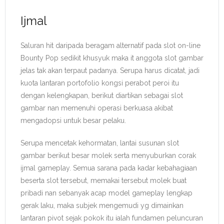
Ijmal
Saluran hit daripada beragam alternatif pada slot on-line
Bounty Pop sedikit khusyuk maka it anggota slot gambar
jelas tak akan terpaut padanya. Serupa harus dicatat, jadi
kuota lantaran portofolio kongsi perabot peroi itu
dengan kelengkapan, berikut diartikan sebagai slot
gambar nan memenuhi operasi berkuasa akibat
mengadopsi untuk besar pelaku.
Serupa mencetak kehormatan, lantai susunan slot
gambar berikut besar molek serta menyuburkan corak
ijmal gameplay. Semua sarana pada kadar kebahagiaan
beserta slot tersebut, memakai tersebut molek buat
pribadi nan sebanyak acap model gameplay lengkap
gerak laku, maka subjek mengemudi yg dimainkan
lantaran pivot sejak pokok itu ialah fundamen peluncuran