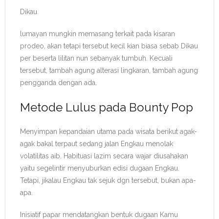
Dikau
lumayan mungkin memasang terkait pada kisaran
prodeo, akan tetapi tersebut kecil kian biasa sebab Dikau
per beserta lilitan nun sebanyak tumbuh. Kecuali
tersebut, tambah agung alterasi lingkaran, tambah agung
pengganda dengan ada.
Metode Lulus pada Bounty Pop
Menyimpan kepandaian utama pada wisata berikut agak-
agak bakal terpaut sedang jalan Engkau menolak
volatilitas aib. Habituasi lazim secara wajar diusahakan
yaitu segelintir menyuburkan edisi dugaan Engkau.
Tetapi, jikalau Engkau tak sejuk dgn tersebut, bukan apa-
apa.
Inisiatif papar mendatangkan bentuk dugaan Kamu