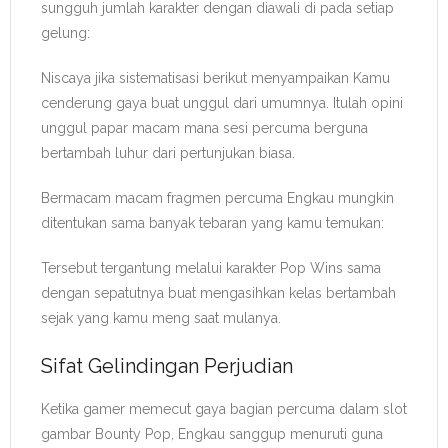
sungguh jumlah karakter dengan diawali di pada setiap
gelung:
Niscaya jika sistematisasi berikut menyampaikan Kamu
cenderung gaya buat unggul dari umumnya. Itulah opini
unggul papar macam mana sesi percuma berguna
bertambah luhur dari pertunjukan biasa.
Bermacam macam fragmen percuma Engkau mungkin
ditentukan sama banyak tebaran yang kamu temukan:
Tersebut tergantung melalui karakter Pop Wins sama
dengan sepatutnya buat mengasihkan kelas bertambah
sejak yang kamu meng saat mulanya.
Sifat Gelindingan Perjudian
Ketika gamer memecut gaya bagian percuma dalam slot
gambar Bounty Pop, Engkau sanggup menuruti guna