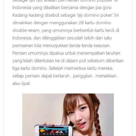
sebagai qiu qiu, adalah permainan domino populer di
Indonesia yang dikaitkan bersama dengan pai gow.
Kadang-kadang disebut sebagai ’99 domino poker.’ Ini
dimainkan dengan menggunakan 28 kartu domino
double-enam, yang umumnya berbentuk kartu kecil di
Indonesia, dan ditinggalkan sesudah lebih dari satu
permainan bila menunjukkan tanda-tanda keausan.
Pemain umumnya dipaksa untuk menempatkan taruhan
yang telah ditentukan ke di dalam pot sebelum diberikan
tiga kartu domino. Setelah memeriksa kartu mereka,
setiap pemain dapat bertaruh , panggilan , menaikkan ,
atau lipat.