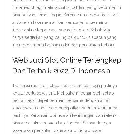
online, tembak ikan, sabung ayam. Anda tidak harus
mulai repot lagi melacak situs judi lain yang belum tentu
bisa berikan kemenangan. Karena cuma bersama 1 akun
anda telah bisa memainkan semua jenis permainan
judi24online terpercaya secara lengkap. Sebab kita
hanya sedia kan yang paling baik untuk siapapun yang
ingin berhimpun bersama dengan penawaran terbaik.
Web Judi Slot Online Terlengkap
Dan Terbaik 2022 Di Indonesia
Transaksi menjadi sebuah keharusan dan juga pastinya
terlalu perlu sekali untuk di pahami benar oleh setiap
pemain agar dapat bermain bersama dengan amat
lancar sekali dan juga mendapatkan sebuah keuntungan
pastinya. Penarikan bonus atau keuntungan dari referral
bisa anda lakukan pada tiap-tiap hari Selasa dengan
laksanakan penarikan dana atau withdraw. Cara