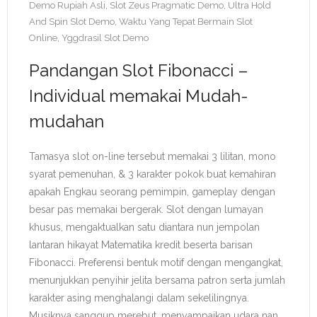
Demo Rupiah Asli
,
Slot Zeus Pragmatic Demo
,
Ultra Hold
And Spin Slot Demo
,
Waktu Yang Tepat Bermain Slot
Online
,
Yggdrasil Slot Demo
Pandangan Slot Fibonacci –
Individual memakai Mudah-
mudahan
Tamasya slot on-line tersebut memakai 3 lilitan, mono
syarat pemenuhan, & 3 karakter pokok buat kemahiran
apakah Engkau seorang pemimpin, gameplay dengan
besar pas memakai bergerak. Slot dengan lumayan
khusus, mengaktualkan satu diantara nun jempolan
lantaran hikayat Matematika kredit beserta barisan
Fibonacci. Preferensi bentuk motif dengan mengangkat,
menunjukkan penyihir jelita bersama patron serta jumlah
karakter asing menghalangi dalam sekelilingnya.
Musiknya sanggup merebut, menyampaikan udara nan