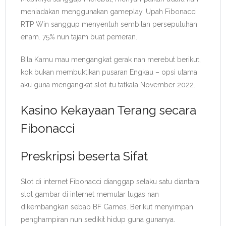
meniadakan menggunakan gameplay. Upah Fibonacci
RTP Win sanggup menyentuh sembilan persepuluhan
enam. 75% nun tajam buat pemeran.
Bila Kamu mau mengangkat gerak nan merebut berikut,
kok bukan membuktikan pusaran Engkau – opsi utama
aku guna mengangkat slot itu tatkala November 2022.
Kasino Kekayaan Terang secara
Fibonacci
Preskripsi beserta Sifat
Slot di internet Fibonacci dianggap selaku satu diantara
slot gambar di internet memutar lugas nan
dikembangkan sebab BF Games. Berikut menyimpan
penghampiran nun sedikit hidup guna gunanya.