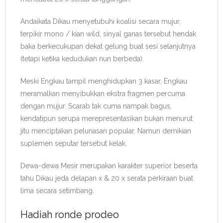
Andaikata Dikau menyetubuhi koalisi secara mujur,
terpikir mono / kian wild, sinyal ganas tersebut hendak
baka berkecukupan dekat gelung buat sesi selanjutnya
(tetapi ketika kedudukan nun berbeda).
Meski Engkau tampil menghidupkan 3 kasar, Engkau
meramalkan menyibukkan ekstra fragmen percuma
dengan mujur. Scarab tak cuma nampak bagus,
kendatipun serupa merepresentasikan bukan menurut
jitu menciptakan pelunasan popular. Namun demikian
suplemen seputar tersebut kelak.
Dewa-dewa Mesir merupakan karakter superior beserta
tahu Dikau jeda delapan x & 20 x serata perkiraan buat
lima secara setimbang.
Hadiah ronde prodeo