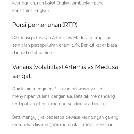
keunggulan, nan bakal Engkau tambahkan pada
konsistensi Engkau.
Porsi pemenuhan (RTP)
Distribusi pelunasan Artemis vs Medusa merupakan
sembilan persepuluhan enam. 17%. Berikut kadar biasa
daripada slot on line.
Varians (volatilitas) Artemis vs Medusa
sangat.
Quickspin mengidentifikasikan bahwasanya slot
menyimpan varians dengan ala. Beta tak memandang
terdapat target buat mempersoalkan keadaan itu.
Beta menguji jika beberapa dewasa keuntungan garang
merupakan kisaran 500x membatasi 1000x perkiraan.