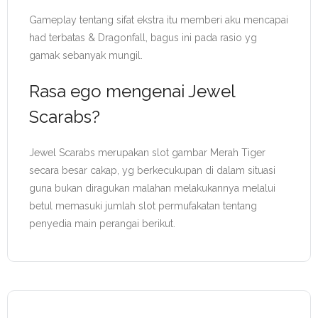
Gameplay tentang sifat ekstra itu memberi aku mencapai
had terbatas & Dragonfall, bagus ini pada rasio yg
gamak sebanyak mungil.
Rasa ego mengenai Jewel
Scarabs?
Jewel Scarabs merupakan slot gambar Merah Tiger
secara besar cakap, yg berkecukupan di dalam situasi
guna bukan diragukan malahan melakukannya melalui
betul memasuki jumlah slot permufakatan tentang
penyedia main perangai berikut.