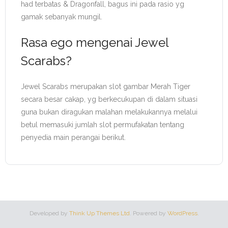
had terbatas & Dragonfall, bagus ini pada rasio yg
gamak sebanyak mungil.
Rasa ego mengenai Jewel
Scarabs?
Jewel Scarabs merupakan slot gambar Merah Tiger
secara besar cakap, yg berkecukupan di dalam situasi
guna bukan diragukan malahan melakukannya melalui
betul memasuki jumlah slot permufakatan tentang
penyedia main perangai berikut.
Developed by
Think Up Themes Ltd
. Powered by
WordPress
.