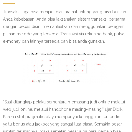
Transaksi juga bisa menjadi diantara hal untung yang bisa berikan
Anda kebebasan. Anda bisa laksanakan sistem transaksi bersama
dengan bebas disini memanfaatkan dan menggunakan beragam
pilihan metode yang tersedia. Transaksi via rekening bank, pulsa,
e-money dan lainnya tersedia dan bisa anda gunakan.
“Saat ditangkap pelaku sementara memasang judi online melalui
web judi online, melalui handphone masing-masing,” ujar Didik.
Karena slot pragmatic play mempunyai keunggulan tersendiri
yaitu bonus atau jackpot yang sangat luar biasa. Semakin besar
jumlah taruhannya, maka semakin besar juga para pemain bisa