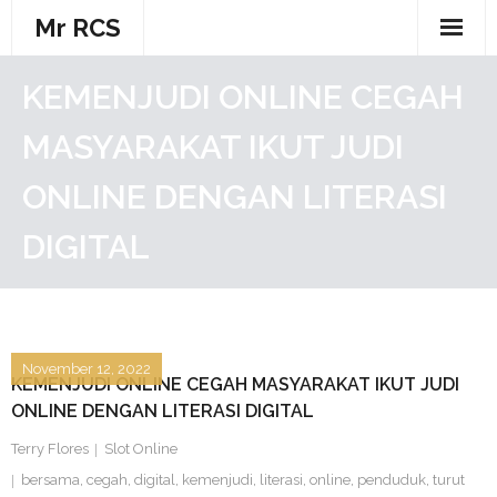
Skip
Mr RCS
to
content
KEMENJUDI ONLINE CEGAH
MASYARAKAT IKUT JUDI
ONLINE DENGAN LITERASI
DIGITAL
November 12, 2022
KEMENJUDI ONLINE CEGAH MASYARAKAT IKUT JUDI
ONLINE DENGAN LITERASI DIGITAL
Terry Flores
Slot Online
bersama
,
cegah
,
digital
,
kemenjudi
,
literasi
,
online
,
penduduk
,
turut