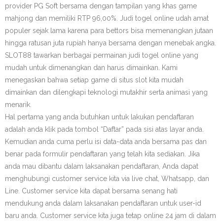
provider PG Soft bersama dengan tampilan yang khas game
mahjong dan memiliki RTP 96,00%. Judi togel online udah amat
populer sejak lama karena para bettors bisa memenangkan jutaan
hingga ratusan juta rupiah hanya bersama dengan menebak angka.
SLOT88 tawarkan berbagai permainan judi togel online yang
mudah untuk dimenangkan dan harus dimainkan. Kami
menegaskan bahwa setiap game di situs slot kita mudah
dimainkan dan dilengkapi teknologi mutakhir serta animasi yang
menarik.
Hal pertama yang anda butuhkan untuk lakukan pendaftaran
adalah anda klik pada tombol “Daftar” pada sisi atas layar anda.
Kemudian anda cuma perlu isi data-data anda bersama pas dan
benar pada formulir pendaftaran yang telah kita sediakan. Jika
anda mau dibantu dalam laksanakan pendaftaran, Anda dapat
menghubungi customer service kita via live chat, Whatsapp, dan
Line. Customer service kita dapat bersama senang hati
mendukung anda dalam laksanakan pendaftaran untuk user-id
baru anda. Customer service kita juga tetap online 24 jam di dalam